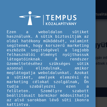
Aktualit
A Tempus közalapítvány k
Ezen a weboldalon sütiket
használunk. A sütik biztosítják az
oldal hatékony működését, valamint
segítenek, hogy korszerű marketing
eszközök segítségével a legjobb
felhasználói élményt nyújthassuk
rientációs
látogatóinknak. A rendszer
berek.
üzemeltetéséhez szükséges sütik
azonnal elindulnak, amikor
meglátogatja weboldalunkat. Azokat
a sütiket, amelyek elemzési és
marketing célokat szolgálnak, Ön
tudja szabályozni ezen a
felületen. Személyre szabott
beállításait bármikor módosíthatja
az alsó sarokban lévő süti ikonra
kattintva.