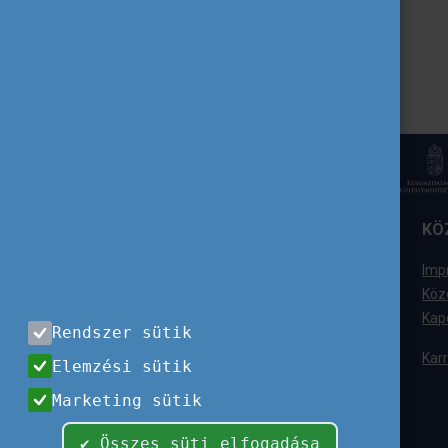
ELÉRHETŐSÉGÜNK
KÖ
Tempus Közalapítvány
Imp
1077 Budapest,
Köz
Kéthly Anna tér 1.
Kap
Rendszer sütik
+36 (1) 237-1300
Karr
Elemzési sütik
Ügyfélszolgálat
Marketing sütik
+36 (1) 237-1320
info@tpf.hu
✔ Összes süti elfogadása