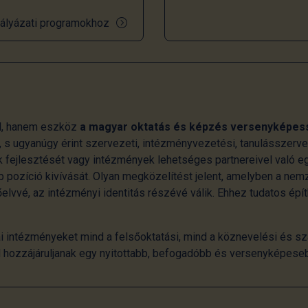
ályázati programokhoz
l, hanem eszköz
a magyar oktatás és képzés versenyképes
 s ugyanúgy érint szervezeti, intézményvezetési, tanulásszerv
 fejlesztését vagy intézmények lehetséges partnereivel való e
 pozíció kivívását. Olyan megközelítést jelent, amelyben a ne
lvvé, az intézményi identitás részévé válik. Ehhez tudatos épí
i intézményeket mind a felsőoktatási, mind a köznevelési és sz
al hozzájáruljanak egy nyitottabb, befogadóbb és versenyképese