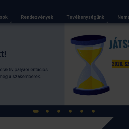
ások
Rendezvények
Tevékenységünk
Nemz
iemelt hírei