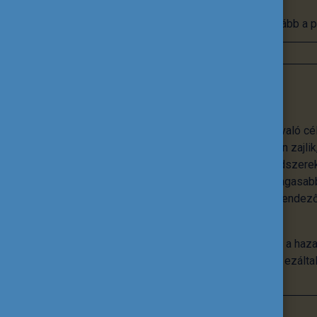
Tovább a p
Nemzetköziesítés
A nemzetköziesítés nem önmagáért való cé
nemzetköziesítés az intézményekben zajlik,
tananyagok, innovatív pedagógiai módszerek
különböző rangsorokon való minél magasabb
intézmény életének, hanem egyfajta rendezőe
tervezés kínál megbízható kereteket.
A Tempus Közalapítvány abban segíti a haza
szintre emeljék a nemzetköziesítést, ezált