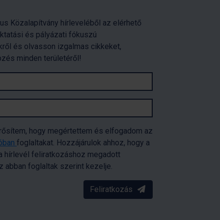
us Közalapítvány hírleveléből az elérhető
oktatási és pályázati fókuszú
ről és olvasson izgalmas cikkeket,
pzés minden területéről!
erősítem, hogy megértettem és elfogadom az
tóban
foglaltakat. Hozzájárulok ahhoz, hogy a
 hírlevél feliratkozáshoz megadott
abban foglaltak szerint kezelje.
Feliratkozás