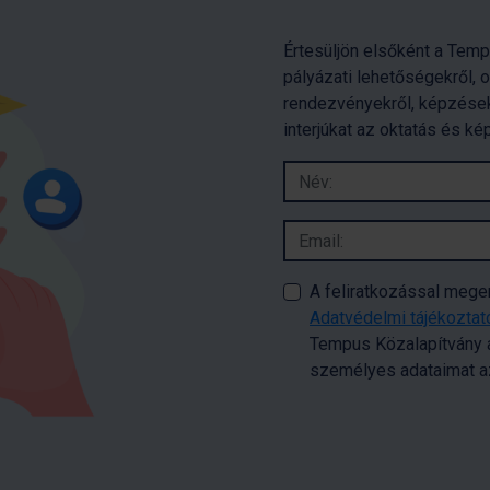
Értesüljön elsőként a Temp
pályázati lehetőségekről, 
rendezvényekről, képzések
interjúkat az oktatás és ké
A feliratkozással meg
Adatvédelmi tájékozta
Tempus Közalapítvány a
személyes adataimat az 