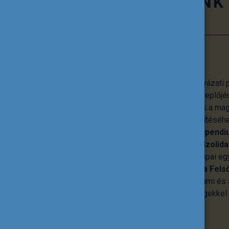
TEVÉKENYSÉGÜNK
Pályázati programok
A Tempus Közalapítvány számos pályázati p
oktatás és képzés minden hazai szereplőjén
lehetőségeket, emellett hozzájárulnak a ma
nemzetközi beágyazottságának erősítéséhe
a
Pannónia Ösztöndíjprogram
, a
Stipendi
Európai Unió
Erasmus+
és
Európai Szolida
Ezek mellett koordinálja a közép-európai 
tevő
CEEPUS
programot, a
Diaszpóra Fels
Ösztöndíjprogramot
és számos állami és á
valamint határon túli magyar közösségekkel