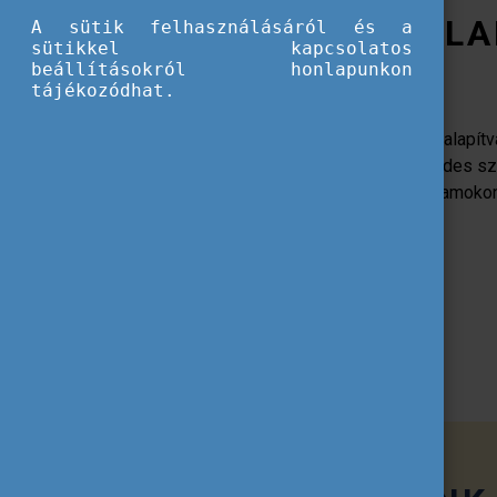
A TEMPUS KÖZALA
A sütik felhasználásáról és a
sütikkel kapcsolatos
beállításokról honlapunkon
tájékozódhat.
Az 1996-ban létrehozott Tempus Közalapítvá
felügyelete alatt működő, több évtizedes s
amely az általa kezelt pályázati programoko
le Magyarországon.