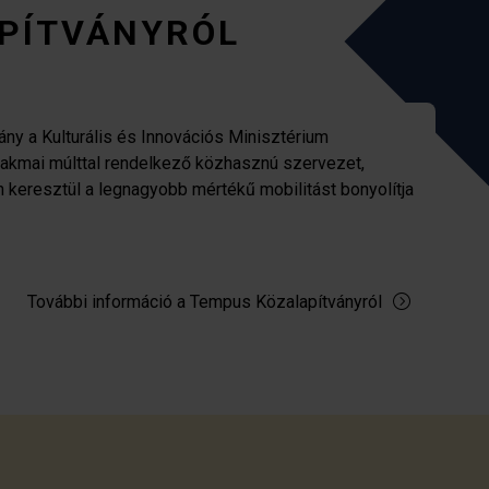
PÍTVÁNYRÓL
ny a Kulturális és Innovációs Minisztérium
zakmai múlttal rendelkező közhasznú szervezet,
n keresztül a legnagyobb mértékű mobilitást bonyolítja
További információ a Tempus Közalapítványról