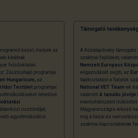
Támogató tevékenység
rogramot kezel, melyek az
A Közalapítvány támogató t
ek kínálnak
szakmai fejlődést, valamin
gyar felsőoktatás
Nemzeti Europass Közp
z. Zászlóshajó programjai
eligazodását segíti, az
Eu
um Hungaricum,
az
tájékoztatást a fiatalok s
ritási Testület
programjai.
National VET Team
-ek é
együttműködéseket lehetővé
valamint
A tanulás jövője
őoktatási
mentorhálózatot működtet
llamközi ösztöndíjat,
Magyarországra érkező hall
 való együttműködést.
míg a hazai és nemzetköz
szakmai kapcsolatainak fen