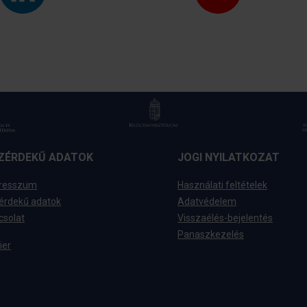
ZÉRDEKŰ ADATOK
JOGI NYILATKOZAT
resszum
Használati feltételek
érdekű adatok
Adatvédelem
csolat
Visszaélés-bejelentés
Panaszkezelés
ier