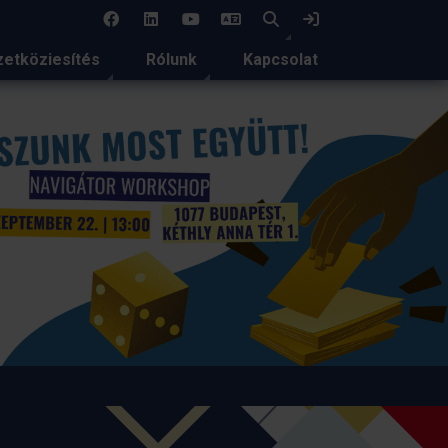
EN
Keresés
Bejelentkezés
etköziesítés
Rólunk
Kapcsolat
Magyar delegáció az EAIE 2
glasgow-i konferenciáján
2026-ban Glasgow ad otthont a nemzetközi felsőoktatás e
legjelentősebb szakmai eseményének, az EAIE Conference
rendezvénynek.