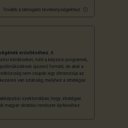
Tovább a támogató tevékenységekhez
ségének erősítéséhez.
A
ezési kérdéseket, mint a képzési programok,
gyüttműködések újszerű formáit, de akár a
mzetköziség nem csupán egy dimenziója az
tkezésre van szükség, melyhez a stratégiai
akképzési szektorokban, hogy stratégiai
bb magyar oktatási rendszer építéséhez.