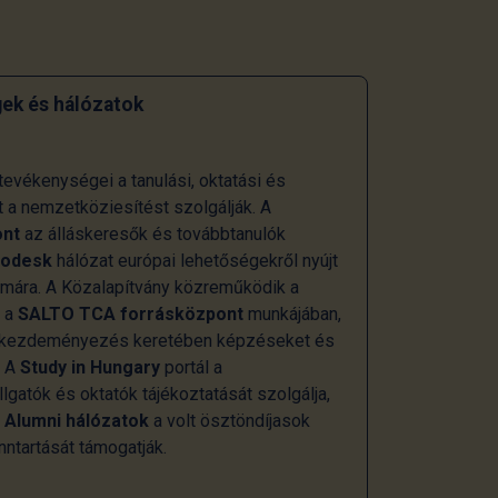
ek és hálózatok
evékenységei a tanulási, oktatási és
t a nemzetköziesítést szolgálják. A
ont
az álláskeresők és továbbtanulók
rodesk
hálózat európai lehetőségekről nyújt
zámára. A Közalapítvány közreműködik a
s a
SALTO TCA forrásközpont
munkájában,
kezdeményezés keretében képzéseket és
. A
Study in Hungary
portál a
gatók és oktatók tájékoztatását szolgálja,
i
Alumni hálózatok
a volt ösztöndíjasok
ntartását támogatják.