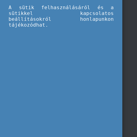
A sütik felhasználásáról és a
sütikkel kapcsolatos
beállításokról honlapunkon
tájékozódhat.