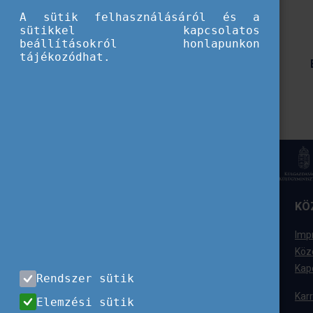
A sütik felhasználásáról és a
sütikkel kapcsolatos
beállításokról honlapunkon
tájékozódhat.
ELÉRHETŐSÉGÜNK
KÖ
Tempus Közalapítvány
Imp
1077 Budapest,
Köz
Kéthly Anna tér 1.
Kap
Rendszer sütik
+36 (1) 237-1300
Karr
Elemzési sütik