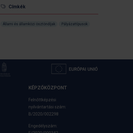
Címkék
Állami és államközi ösztöndíjak
Pályázattípusok
KÉPZŐKÖZPONT
Felnőttképzési
nyilvántartási szám:
B/2020/002298
Engedélyszám: