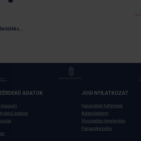
Betöltés...
ZÉRDEKŰ ADATOK
JOGI NYILATKOZAT
resszum
Használati feltételek
érdekű adatok
Adatvédelem
csolat
Visszaélés-bejelentés
Panaszkezelés
ier