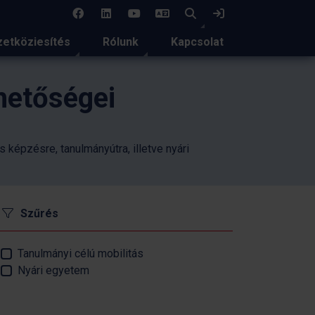
EN
Keresés
Bejelentkezés
etköziesítés
Rólunk
Kapcsolat
ehetőségei
képzésre, tanulmányútra, illetve nyári
Szűrés
Tanulmányi célú mobilitás
Nyári egyetem