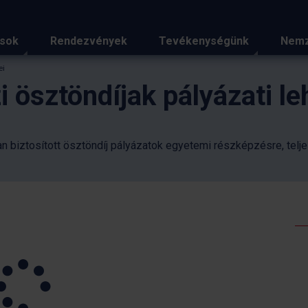
ások
Rendezvények
Tevékenységünk
Nemz
ei
i ösztöndíjak pályázati l
 biztosított ösztöndíj pályázatok egyetemi részképzésre, teljes 