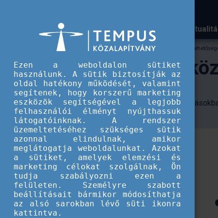
Aktualit
TKA
Állami és államközi ösztöndíjak pályázati lehetőség
Állami és államköz
Ezen a weboldalon sütiket
használunk. A sütik biztosítják az
oldal hatékony működését, valamint
segítenek, hogy korszerű marketing
eszközök segítségével a legjobb
Kétoldalú államközi oktatási megállapodásokban
felhasználói élményt nyújthassuk
egyetemekre.
látogatóinknak. A rendszer
üzemeltetéséhez szükséges sütik
azonnal elindulnak, amikor
meglátogatja weboldalunkat. Azokat
a sütiket, amelyek elemzési és
marketing célokat szolgálnak, Ön
tudja szabályozni ezen a
felületen. Személyre szabott
beállításait bármikor módosíthatja
az alsó sarokban lévő süti ikonra
kattintva.