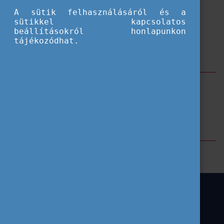
A sütik felhasználásáról és a
sütikkel kapcsolatos
beállításokról honlapunkon
tájékozódhat.
Szűrés
Stipendium Hungaricum
Regionális gondolkodás
Címkék
Tempus Közalapítvány
Poszterelőadás