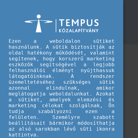
TKA
Konferenciák és poszterelőadások
Konferenciák és poszterelőadások
Nemzetköziesítéséhez kapcsolódó konferenciák és
poszterelőadások
Ezen a weboldalon sütiket
használunk. A sütik biztosítják az
oldal hatékony működését, valamint
segítenek, hogy korszerű marketing
eszközök segítségével a legjobb
felhasználói élményt nyújthassuk
látogatóinknak. A rendszer
üzemeltetéséhez szükséges sütik
azonnal elindulnak, amikor
meglátogatja weboldalunkat. Azokat
a sütiket, amelyek elemzési és
marketing célokat szolgálnak, Ön
tudja szabályozni ezen a
felületen. Személyre szabott
beállításait bármikor módosíthatja
az alsó sarokban lévő süti ikonra
Betöltés...
kattintva.