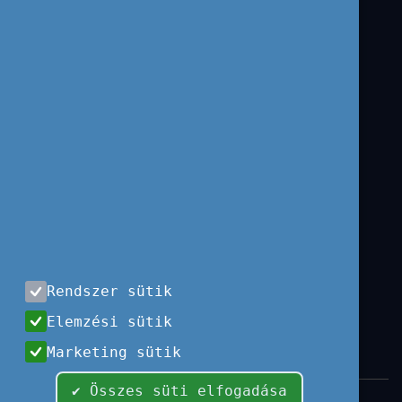
JOGI NYILATKOZAT
Használati feltételek
Adatvédelem
Visszaélés-bejelentés
Panaszkezelés
KÉPZŐKÖZPONT
Felnőttképzési
nyilvántartási szám:
B/2020/002298
Rendszer sütik
Engedélyszám:
Elemzési sütik
E/2020/000342
Marketing sütik
✔ Összes süti elfogadása