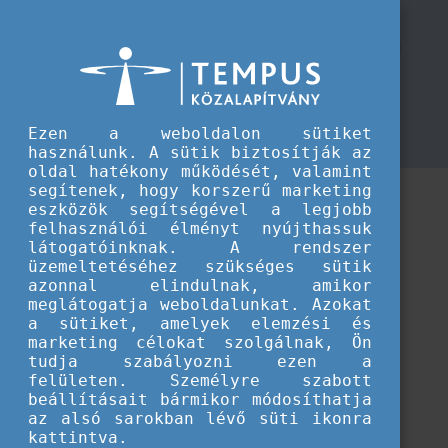
TKA
Nemzetközi események beszámolói
Nemzetközi események beszámolói
A Tempus Közalapítvány koordinálásával az
intézmények hatékonyan építik nemzetközi
Ezen a weboldalon sütiket
kapcsolataikat a világ vezető oktatási fórumain
használunk. A sütik biztosítják az
oldal hatékony működését, valamint
segítenek, hogy korszerű marketing
eszközök segítségével a legjobb
felhasználói élményt nyújthassuk
látogatóinknak. A rendszer
üzemeltetéséhez szükséges sütik
azonnal elindulnak, amikor
meglátogatja weboldalunkat. Azokat
a sütiket, amelyek elemzési és
marketing célokat szolgálnak, Ön
tudja szabályozni ezen a
felületen. Személyre szabott
beállításait bármikor módosíthatja
az alsó sarokban lévő süti ikonra
kattintva.
Betöltés...