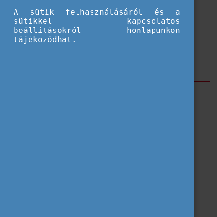
A sütik felhasználásáról és a
sütikkel kapcsolatos
beállításokról honlapunkon
tájékozódhat.
Szűrés
NAFSA
EAIE
APAIE
Címkék
Tempus Közalapítvány
Nemzetközi események beszámolói