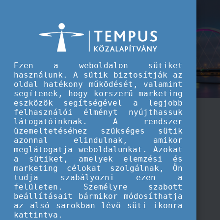
A Tempus közalapítvány kiemelt hírei
Ezen a weboldalon sütiket
használunk. A sütik biztosítják az
oldal hatékony működését, valamint
segítenek, hogy korszerű marketing
eszközök segítségével a legjobb
felhasználói élményt nyújthassuk
látogatóinknak. A rendszer
üzemeltetéséhez szükséges sütik
azonnal elindulnak, amikor
meglátogatja weboldalunkat. Azokat
a sütiket, amelyek elemzési és
marketing célokat szolgálnak, Ön
tudja szabályozni ezen a
felületen. Személyre szabott
beállításait bármikor módosíthatja
az alsó sarokban lévő süti ikonra
kattintva.