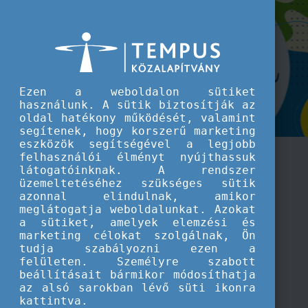
A Tempus közalapítvány kiemelt hírei
Ezen a weboldalon sütiket
használunk. A sütik biztosítják az
oldal hatékony működését, valamint
segítenek, hogy korszerű marketing
eszközök segítségével a legjobb
felhasználói élményt nyújthassuk
látogatóinknak. A rendszer
üzemeltetéséhez szükséges sütik
azonnal elindulnak, amikor
meglátogatja weboldalunkat. Azokat
a sütiket, amelyek elemzési és
marketing célokat szolgálnak, Ön
tudja szabályozni ezen a
felületen. Személyre szabott
beállításait bármikor módosíthatja
az alsó sarokban lévő süti ikonra
kattintva.