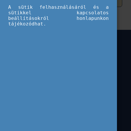
A sütik felhasználásáról és a
sütikkel kapcsolatos
beállításokról honlapunkon
tájékozódhat.