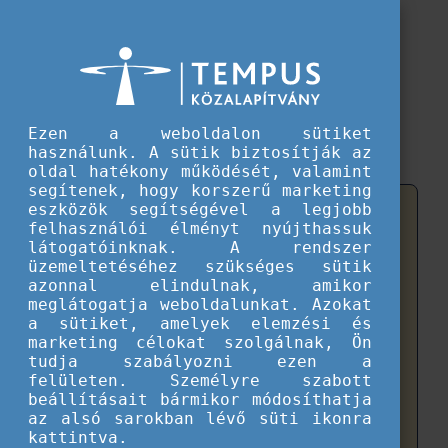
WEBSITE UPDATE
ANNOUNCEMENT
Ezen a weboldalon sütiket
használunk. A sütik biztosítják az
oldal hatékony működését, valamint
segítenek, hogy korszerű marketing
eszközök segítségével a legjobb
We would like to inform our visitors that our
felhasználói élményt nyújthassuk
website has been updated and is now available
látogatóinknak. A rendszer
at a new address.
üzemeltetéséhez szükséges sütik
azonnal elindulnak, amikor
meglátogatja weboldalunkat. Azokat
The refreshed platform offers improved design,
a sütiket, amelyek elemzési és
easier navigation, and enhanced functionality.
marketing célokat szolgálnak, Ön
tudja szabályozni ezen a
To access all content, please click on:
felületen. Személyre szabott
beállításait bármikor módosíthatja
https://en.tka.hu/
az alsó sarokban lévő süti ikonra
kattintva.