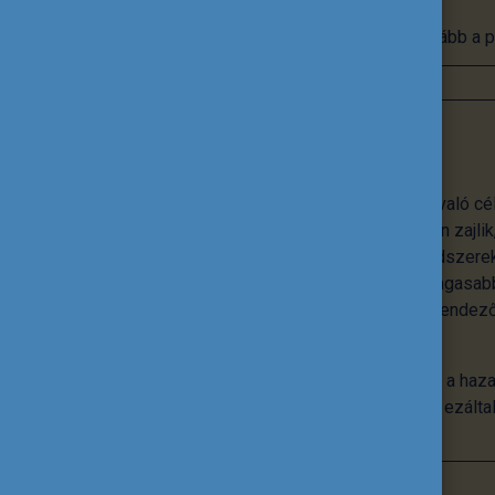
Tovább a p
Nemzetköziesítés
A nemzetköziesítés nem önmagáért való cé
nemzetköziesítés az intézményekben zajlik,
tananyagok, innovatív pedagógiai módszerek
különböző rangsorokon való minél magasabb
intézmény életének, hanem egyfajta rendezőe
tervezés kínál megbízható kereteket.
A Tempus Közalapítvány abban segíti a haza
szintre emeljék a nemzetköziesítést, ezált