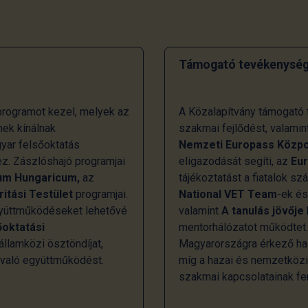
Támogató tevékenység
rogramot kezel, melyek az
A Közalapítvány támogató t
ek kínálnak
szakmai fejlődést, valamin
gyar felsőoktatás
Nemzeti Europass Közp
z. Zászlóshajó programjai
eligazodását segíti, az
Eu
um Hungaricum,
az
tájékoztatást a fiatalok s
ritási Testület
programjai.
National VET Team
-ek é
együttműködéseket lehetővé
valamint
A tanulás jövője
őoktatási
mentorhálózatot működtet
llamközi ösztöndíjat,
Magyarországra érkező hall
 való együttműködést.
míg a hazai és nemzetköz
szakmai kapcsolatainak fen