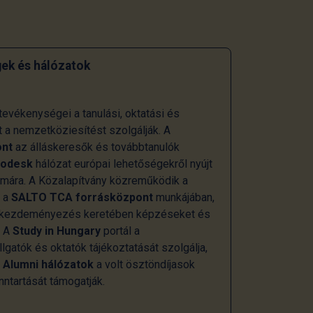
ek és hálózatok
evékenységei a tanulási, oktatási és
t a nemzetköziesítést szolgálják. A
ont
az álláskeresők és továbbtanulók
rodesk
hálózat európai lehetőségekről nyújt
zámára. A Közalapítvány közreműködik a
s a
SALTO TCA forrásközpont
munkájában,
kezdeményezés keretében képzéseket és
. A
Study in Hungary
portál a
gatók és oktatók tájékoztatását szolgálja,
i
Alumni hálózatok
a volt ösztöndíjasok
ntartását támogatják.