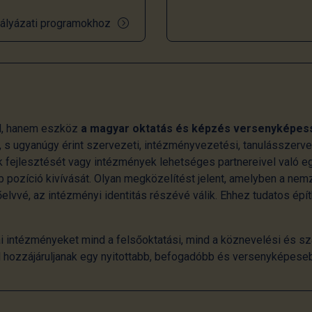
ályázati programokhoz
l, hanem eszköz
a magyar oktatás és képzés versenyképes
 s ugyanúgy érint szervezeti, intézményvezetési, tanulásszerv
 fejlesztését vagy intézmények lehetséges partnereivel való e
 pozíció kivívását. Olyan megközelítést jelent, amelyben a ne
lvvé, az intézményi identitás részévé válik. Ehhez tudatos épí
i intézményeket mind a felsőoktatási, mind a köznevelési és sz
al hozzájáruljanak egy nyitottabb, befogadóbb és versenyképese