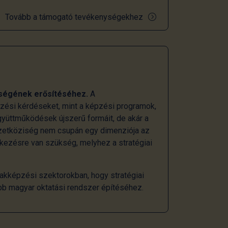
Tovább a támogató tevékenységekhez
ségének erősítéséhez.
A
ezési kérdéseket, mint a képzési programok,
gyüttműködések újszerű formáit, de akár a
mzetköziség nem csupán egy dimenziója az
tkezésre van szükség, melyhez a stratégiai
akképzési szektorokban, hogy stratégiai
bb magyar oktatási rendszer építéséhez.