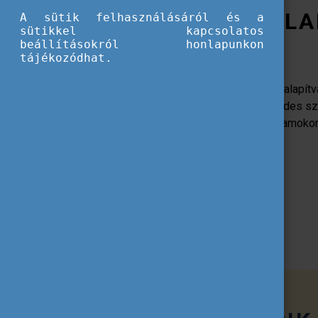
A TEMPUS KÖZALA
A sütik felhasználásáról és a
sütikkel kapcsolatos
beállításokról honlapunkon
tájékozódhat.
Az 1996-ban létrehozott Tempus Közalapítvá
felügyelete alatt működő, több évtizedes s
amely az általa kezelt pályázati programoko
le Magyarországon.