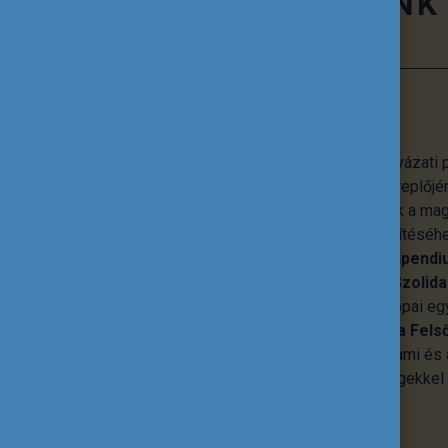
TEVÉKENYSÉGÜNK
Pályázati programok
A Tempus Közalapítvány számos pályázati p
oktatás és képzés minden hazai szereplőjén
lehetőségeket, emellett hozzájárulnak a ma
nemzetközi beágyazottságának erősítéséhe
a
Pannónia Ösztöndíjprogram
, a
Stipendi
Európai Unió
Erasmus+
és
Európai Szolida
Ezek mellett koordinálja a közép-európai 
tevő
CEEPUS
programot, a
Diaszpóra Fels
Ösztöndíjprogramot
és számos állami és á
valamint határon túli magyar közösségekkel