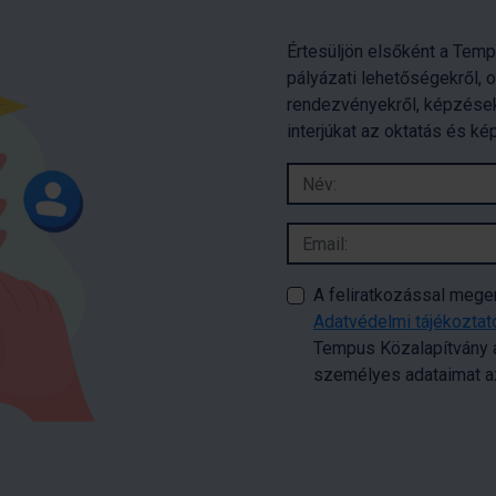
Értesüljön elsőként a Temp
pályázati lehetőségekről, 
rendezvényekről, képzések
interjúkat az oktatás és ké
A feliratkozással meg
Adatvédelmi tájékozta
Tempus Közalapítvány a
személyes adataimat az 