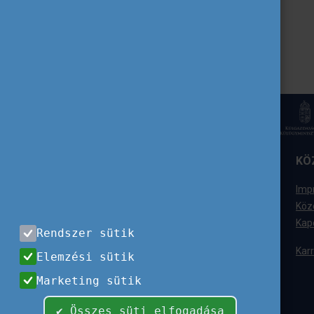
ELÉRHETŐSÉGÜNK
KÖ
Tempus Közalapítvány
Imp
1077 Budapest,
Köz
Kéthly Anna tér 1.
Kap
Rendszer sütik
+36 (1) 237-1300
Karr
Elemzési sütik
Ügyfélszolgálat
Marketing sütik
+36 (1) 237-1320
info@tpf.hu
✔ Összes süti elfogadása