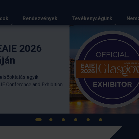
ások
Rendezvények
Tevékenységünk
Nemz
iemelt hírei
E 2026
atás egyik
rence and Exhibition