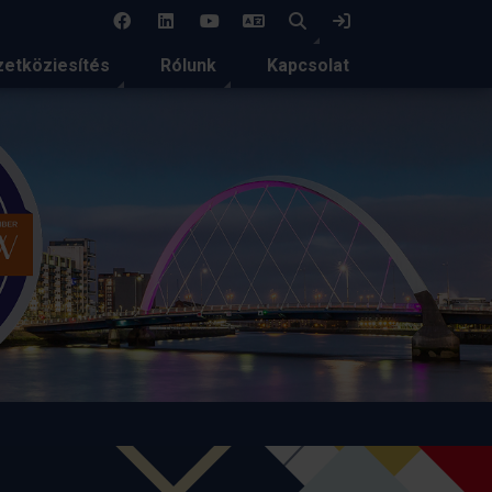
EN
Keresés
Bejelentkezés
etköziesítés
Rólunk
Kapcsolat