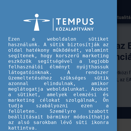
Aktualit
A Tempus közalapítvány k
Ezen a weboldalon sütiket
Magyar delegáció az EAI
használunk. A sütik biztosítják az
oldal hatékony működését, valamint
glasgow-i konferenciáján
segítenek, hogy korszerű marketing
eszközök segítségével a legjobb
felhasználói élményt nyújthassuk
látogatóinknak. A rendszer
2026-ban Glasgow ad otthont a nemzetközi felsőokt
üzemeltetéséhez szükséges sütik
legjelentősebb szakmai eseményének, az EAIE Confe
azonnal elindulnak, amikor
rendezvénynek.
meglátogatja weboldalunkat. Azokat
a sütiket, amelyek elemzési és
marketing célokat szolgálnak, Ön
tudja szabályozni ezen a
felületen. Személyre szabott
beállításait bármikor módosíthatja
az alsó sarokban lévő süti ikonra
kattintva.