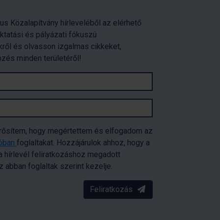
us Közalapítvány hírleveléből az elérhető
oktatási és pályázati fókuszú
ről és olvasson izgalmas cikkeket,
pzés minden területéről!
erősítem, hogy megértettem és elfogadom az
tóban
foglaltakat. Hozzájárulok ahhoz, hogy a
 hírlevél feliratkozáshoz megadott
abban foglaltak szerint kezelje.
Feliratkozás