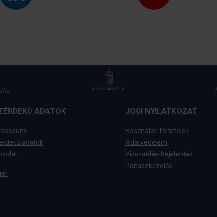
ZÉRDEKŰ ADATOK
JOGI NYILATKOZAT
resszum
Használati feltételek
érdekű adatok
Adatvédelem
csolat
Visszaélés-bejelentés
Panaszkezelés
ier