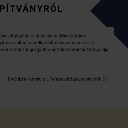
PÍTVÁNYRÓL
ny a Kulturális és Innovációs Minisztérium
zakmai múlttal rendelkező közhasznú szervezet,
n keresztül a legnagyobb mértékű mobilitást bonyolítja
További információ a Tempus Közalapítványról