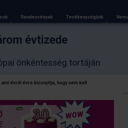
ások
Rendezvények
Tevékenységünk
Nemz
árom évtizede
ópai önkéntesség tortáján
ami évről évre bizonyítja, hogy nem kell