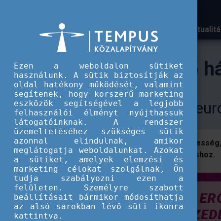
Aktualit
TKA
A közösségi erő három évtizede
A közösségi erő h
Ezen a weboldalon sütiket
használunk. A sütik biztosítják az
oldal hatékony működését, valamint
segítenek, hogy korszerű marketing
eszközök segítségével a legjobb
Harminc gyertya az eur
felhasználói élményt nyújthassuk
látogatóinknak. A rendszer
üzemeltetéséhez szükséges sütik
azonnal elindulnak, amikor
Idén harminc éves az európai önkéntesség, 
meglátogatja weboldalunkat. Azokat
szuperhősnek lenni a segítségnyújtáshoz.
a sütiket, amelyek elemzési és
marketing célokat szolgálnak, Ön
tudja szabályozni ezen a
felületen. Személyre szabott
beállításait bármikor módosíthatja
az alsó sarokban lévő süti ikonra
kattintva.