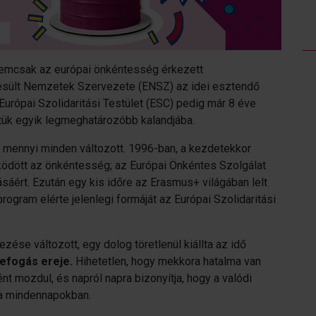
nemcsak az európai önkéntesség érkezett
sült Nemzetek Szervezete (ENSZ) az idei esztendő
Európai Szolidaritási Testület (ESC) pedig már 8 éve
letük egyik legmeghatározóbb kalandjába.
t mennyi minden változott. 1996-ban, a kezdetekkor
ödött az önkéntesség; az Európai Önkéntes Szolgálat
sáért. Ezután egy kis időre az Erasmus+ világában lelt
ogram elérte jelenlegi formáját az Európai Szolidaritási
ése változott, egy dolog töretlenül kiállta az idő
efogás ereje.
Hihetetlen, hogy mekkora hatalma van
 mozdul, és napról napra bizonyítja, hogy a valódi
a mindennapokban.