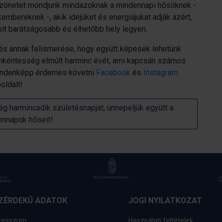
öszönetet mondjunk mindazoknak a mindennapi hősöknek -
mbereknek -, akik idejüket és energiájukat adják azért,
sit barátságosabb és élhetőbb hely legyen.
 és annak felismerése, hogy együtt képesek lehetünk
 önkéntesség elmúlt harminc évét, ami kapcsán számos
mindenképp érdemes követni
Facebook
és
Instagram
ldalt!
g harmincadik születésnapját, ünnepeljük együtt a
nnapok hőseit!
ZÉRDEKŰ ADATOK
JOGI NYILATKOZAT
resszum
Használati feltételek