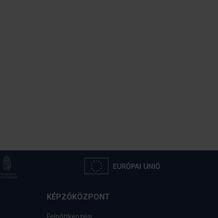
KÉPZŐKÖZPONT
Felnőttképzési