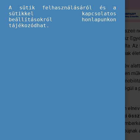
A sütik felhasználásáról és a
sütikkel kapcsolatos
beállításokról honlapunkon
tájékozódhat.
2026 több szempontból is mérföldkő, hiszen 
jelentőségteljes momentumhoz, hanem az Egye
egészét az
önkéntesség évének
dedikálta. Az 
segíti a fiatalokat abban, hogy belevágjanak é
Belegondolni is izgalmas, hogy harminc év alat
például még egy másik program keretében műk
(EVS) felelt az önkéntesek nemzetközi mobilitá
otthonra az európai önkéntesség, még végül a pr
Testület (ESC) gondozásában.
Noha az önkéntességért felelős program elnevez
próbáját, ami nem más, mint a
közösségi össz
annak, amikor számtalan önkéntes egy emberként
hőstettek sokszor csak szerényen megbújnak 