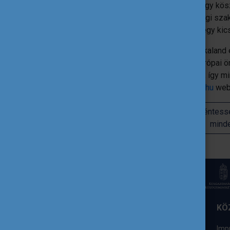
Az elmúlt harminc év alkalmat ad arra, hogy k
önkénteseknek, mentoroknak vagy ifjúsági szake
hogy a közösségeink és ezáltal a világ egy kic
Örök élmények, új barátságok, rengeteg kaland
változást elérni. Ezek fémjelezték az európai
érdekességgel és történettel készülünk, így 
oldalunk, valamint a
szolidaritásitestület.hu
webo
Ünnepeljük együtt az európai önkéntessé
minde
ELÉRHETŐSÉGÜNK
KÖ
Tempus Közalapítvány
Imp