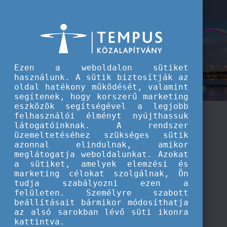
A Tempus közalapítvány kiemelt hírei
Ezen a weboldalon sütiket
használunk. A sütik biztosítják az
oldal hatékony működését, valamint
segítenek, hogy korszerű marketing
eszközök segítségével a legjobb
felhasználói élményt nyújthassuk
látogatóinknak. A rendszer
üzemeltetéséhez szükséges sütik
azonnal elindulnak, amikor
meglátogatja weboldalunkat. Azokat
a sütiket, amelyek elemzési és
marketing célokat szolgálnak, Ön
tudja szabályozni ezen a
felületen. Személyre szabott
beállításait bármikor módosíthatja
az alsó sarokban lévő süti ikonra
kattintva.