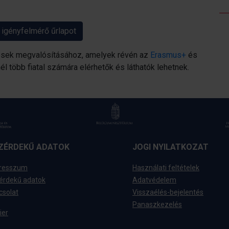
 igényfelmérő űrlapot
kvések megvalósításához, amelyek révén az
Erasmus+
és
l több fiatal számára elérhetők és láthatók lehetnek.
ZÉRDEKŰ ADATOK
JOGI NYILATKOZAT
resszum
Használati feltételek
érdekű adatok
Adatvédelem
csolat
Visszaélés-bejelentés
Panaszkezelés
ier