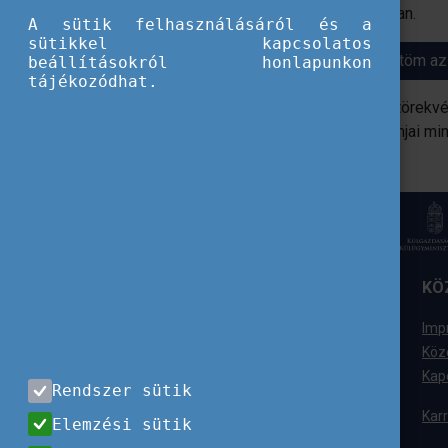
hasznosíthatók a mindennapi gyakorlatban.
A sütik felhasználásáról és a
sütikkel kapcsolatos
Kitöltöm az
beállításokról honlapunkon
tájékozódhat.
A kitöltők nagyban hozzájárulnak a fenti töre
az
Európai Szolidaritási Testület
programjai miné
ELÉRHETŐSÉGÜNK
KÖ
Tempus Közalapítvány
Imp
1077 Budapest,
Köz
Kéthly Anna tér 1.
Kap
Rendszer sütik
+36 (1) 237-1300
Karr
Elemzési sütik
Ügyfélszolgálat