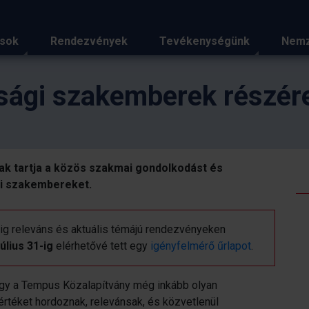
ások
Rendezvények
Tevékenységünk
Nemz
úsági szakemberek részér
ak tartja a közös szakmai gondolkodást és
ági szakembereket.
g releváns és aktuális témájú rendezvényeken
július 31-ig
elérhetővé tett egy
igényfelmérő űrlapot
.
ogy a Tempus Közalapítvány még inkább olyan
 értéket hordoznak, relevánsak, és közvetlenül