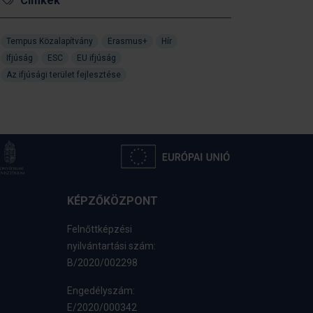
Címkék
Tempus Közalapítvány
Erasmus+
Hír
Ifjúság
ESC
EU ifjúság
Az ifjúsági terület fejlesztése
KÉPZŐKÖZPONT
Felnőttképzési
nyilvántartási szám:
B/2020/002298
Engedélyszám:
E/2020/000342