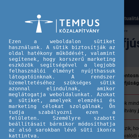
Aktualit
TKA
Igényfelmérés ifjúsági szakemberek részére
Igényfelmérés ifj
Ezen a weboldalon sütiket
használunk. A sütik biztosítják az
oldal hatékony működését, valamint
segítenek, hogy korszerű marketing
eszközök segítségével a legjobb
felhasználói élményt nyújthassuk
A Tempus Közalapítvány kiemelten fontosn
látogatóinknak. A rendszer
üzemeltetéséhez szükséges sütik
tervezést, így konzultációra hívja az ifjús
azonnal elindulnak, amikor
meglátogatja weboldalunkat. Azokat
a sütiket, amelyek elemzési és
Annak érdekében, hogy a szakemberek mindi
marketing célokat szolgálnak, Ön
vehessenek részt, a Tempus Közalapítvány
tudja szabályozni ezen a
felületen. Személyre szabott
beállításait bármikor módosíthatja
A beérkező visszajelzések lehetővé teszik, h
az alsó sarokban lévő süti ikonra
kattintva.
programokat tudjon biztosítani, amelyek valódi