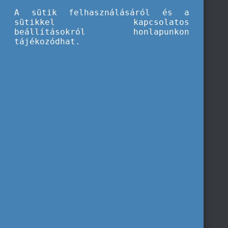
A sütik felhasználásáról és a
sütikkel kapcsolatos
beállításokról honlapunkon
tájékozódhat.