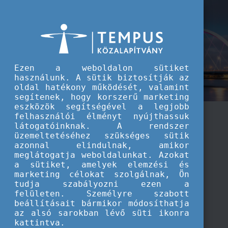
A Tempus közalapítvány kiemelt hírei
Ezen a weboldalon sütiket
használunk. A sütik biztosítják az
oldal hatékony működését, valamint
segítenek, hogy korszerű marketing
eszközök segítségével a legjobb
felhasználói élményt nyújthassuk
látogatóinknak. A rendszer
üzemeltetéséhez szükséges sütik
azonnal elindulnak, amikor
meglátogatja weboldalunkat. Azokat
a sütiket, amelyek elemzési és
marketing célokat szolgálnak, Ön
tudja szabályozni ezen a
felületen. Személyre szabott
beállításait bármikor módosíthatja
az alsó sarokban lévő süti ikonra
kattintva.