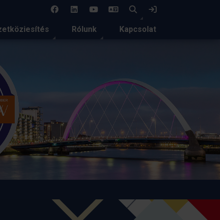
EN
Keresés
Bejelentkezés
etköziesítés
Rólunk
Kapcsolat
re és közös
gszakmai
dezvényén
k alkalommal valósult
n Egyetemen.