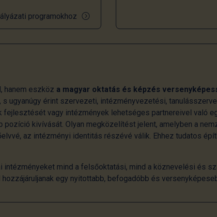
ályázati programokhoz
l, hanem eszköz
a magyar oktatás és képzés versenyképes
 s ugyanúgy érint szervezeti, intézményvezetési, tanulásszerv
 fejlesztését vagy intézmények lehetséges partnereivel való e
 pozíció kivívását. Olyan megközelítést jelent, amelyben a ne
lvvé, az intézményi identitás részévé válik. Ehhez tudatos épí
i intézményeket mind a felsőoktatási, mind a köznevelési és sz
al hozzájáruljanak egy nyitottabb, befogadóbb és versenyképese