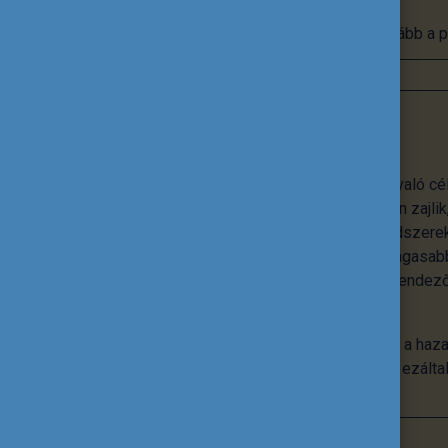
Tovább a p
Nemzetköziesítés
A nemzetköziesítés nem önmagáért való cé
nemzetköziesítés az intézményekben zajlik,
tananyagok, innovatív pedagógiai módszerek
különböző rangsorokon való minél magasabb
intézmény életének, hanem egyfajta rendezőe
tervezés kínál megbízható kereteket.
A Tempus Közalapítvány abban segíti a haza
szintre emeljék a nemzetköziesítést, ezált