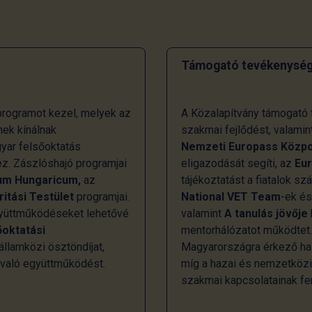
Támogató tevékenység
rogramot kezel, melyek az
A Közalapítvány támogató t
ek kínálnak
szakmai fejlődést, valamin
gyar felsőoktatás
Nemzeti Europass Közp
z. Zászlóshajó programjai
eligazodását segíti, az
Eu
um Hungaricum,
az
tájékoztatást a fiatalok s
ritási Testület
programjai.
National VET Team
-ek é
együttműködéseket lehetővé
valamint
A tanulás jövője
őoktatási
mentorhálózatot működtet
llamközi ösztöndíjat,
Magyarországra érkező hall
 való együttműködést.
míg a hazai és nemzetköz
szakmai kapcsolatainak fen