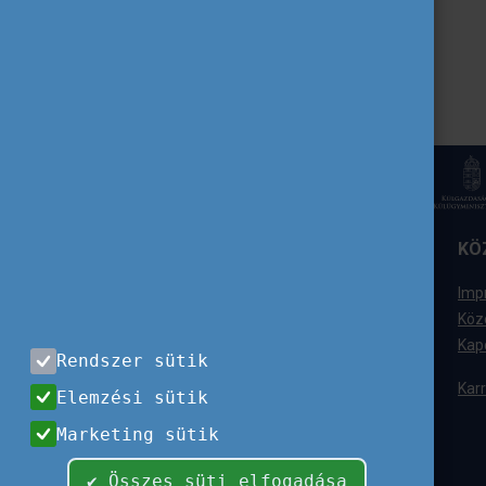
ELÉRHETŐSÉGÜNK
KÖ
Tempus Közalapítvány
Imp
1077 Budapest,
Köz
Kéthly Anna tér 1.
Kap
Rendszer sütik
+36 (1) 237-1300
Karr
Elemzési sütik
Ügyfélszolgálat
Marketing sütik
+36 (1) 237-1320
info@tpf.hu
✔ Összes süti elfogadása