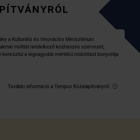
PÍTVÁNYRÓL
ny a Kulturális és Innovációs Minisztérium
zakmai múlttal rendelkező közhasznú szervezet,
n keresztül a legnagyobb mértékű mobilitást bonyolítja
További információ a Tempus Közalapítványról