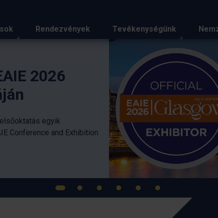
ások
Rendezvények
Tevékenységünk
Nemz
iemelt hírei
Szakmai tapasztalatcse
gondolkodás az Ifjúsá
Nyári Egyetem idei ren
Az országos szakmai találkozó immáron negyedi
meg, ezúttal Győr városában, a Széchenyi Istvá