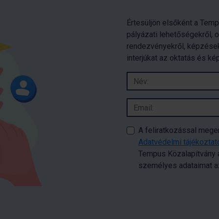
Értesüljön elsőként a Temp
pályázati lehetőségekről, 
rendezvényekről, képzések
interjúkat az oktatás és ké
A feliratkozással meg
Adatvédelmi tájékozta
Tempus Közalapítvány a
személyes adataimat az 