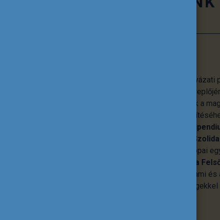
TEVÉKENYSÉGÜNK
Pályázati programok
A Tempus Közalapítvány számos pályázati p
oktatás és képzés minden hazai szereplőjén
lehetőségeket, emellett hozzájárulnak a ma
nemzetközi beágyazottságának erősítéséhe
a
Pannónia Ösztöndíjprogram
, a
Stipendi
Európai Unió
Erasmus+
és
Európai Szolida
Ezek mellett koordinálja a közép-európai 
tevő
CEEPUS
programot, a
Diaszpóra Fels
Ösztöndíjprogramot
és számos állami és á
valamint határon túli magyar közösségekkel