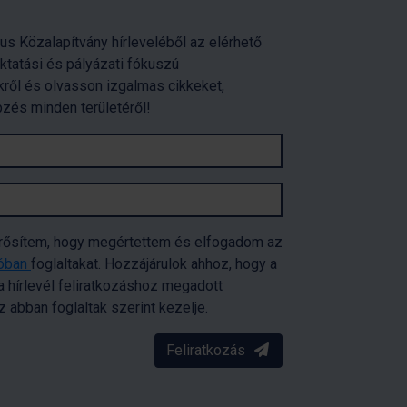
us Közalapítvány hírleveléből az elérhető
oktatási és pályázati fókuszú
ről és olvasson izgalmas cikkeket,
pzés minden területéről!
erősítem, hogy megértettem és elfogadom az
tóban
foglaltakat. Hozzájárulok ahhoz, hogy a
 hírlevél feliratkozáshoz megadott
abban foglaltak szerint kezelje.
Feliratkozás