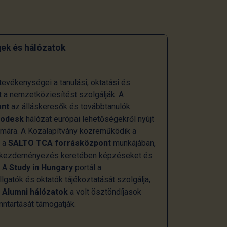
ek és hálózatok
evékenységei a tanulási, oktatási és
t a nemzetköziesítést szolgálják. A
ont
az álláskeresők és továbbtanulók
rodesk
hálózat európai lehetőségekről nyújt
zámára. A Közalapítvány közreműködik a
s a
SALTO TCA forrásközpont
munkájában,
kezdeményezés keretében képzéseket és
. A
Study in Hungary
portál a
gatók és oktatók tájékoztatását szolgálja,
i
Alumni hálózatok
a volt ösztöndíjasok
ntartását támogatják.