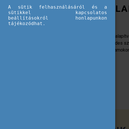
A TEMPUS KÖZALA
A sütik felhasználásáról és a
sütikkel kapcsolatos
beállításokról honlapunkon
tájékozódhat.
Az 1996-ban létrehozott Tempus Közalapítvá
felügyelete alatt működő, több évtizedes s
amely az általa kezelt pályázati programoko
le Magyarországon.