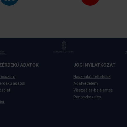
ZÉRDEKŰ ADATOK
JOGI NYILATKOZAT
resszum
Használati feltételek
érdekű adatok
Adatvédelem
csolat
Visszaélés-bejelentés
Panaszkezelés
ier