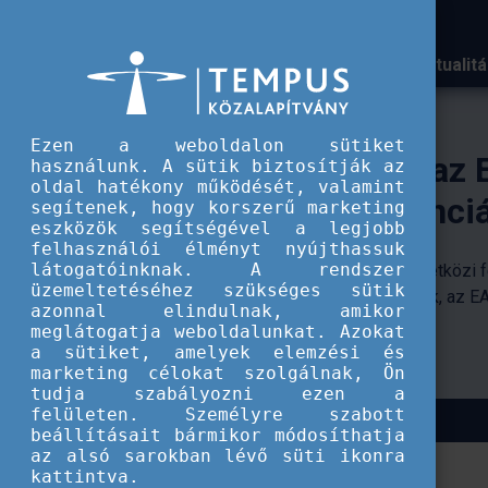
Aktualit
A Tempus közalapítvány k
Ezen a weboldalon sütiket
használunk. A sütik biztosítják az
oldal hatékony működését, valamint
segítenek, hogy korszerű marketing
eszközök segítségével a legjobb
felhasználói élményt nyújthassuk
látogatóinknak. A rendszer
üzemeltetéséhez szükséges sütik
azonnal elindulnak, amikor
meglátogatja weboldalunkat. Azokat
a sütiket, amelyek elemzési és
marketing célokat szolgálnak, Ön
tudja szabályozni ezen a
felületen. Személyre szabott
beállításait bármikor módosíthatja
az alsó sarokban lévő süti ikonra
kattintva.