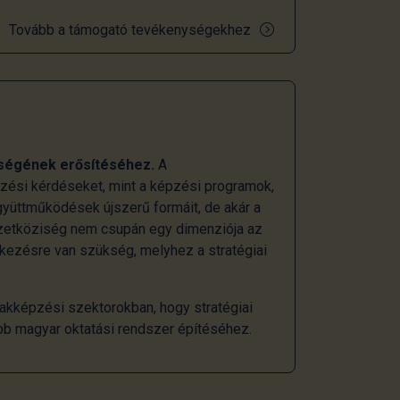
Tovább a támogató tevékenységekhez
ségének erősítéséhez.
A
ezési kérdéseket, mint a képzési programok,
gyüttműködések újszerű formáit, de akár a
mzetköziség nem csupán egy dimenziója az
tkezésre van szükség, melyhez a stratégiai
akképzési szektorokban, hogy stratégiai
bb magyar oktatási rendszer építéséhez.