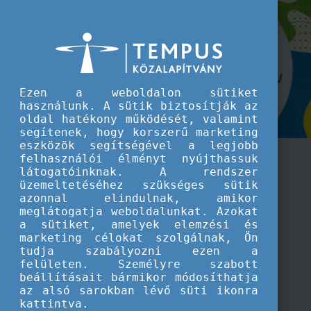
A Tempus közalapítvány kiemelt hírei
Ezen a weboldalon sütiket
használunk. A sütik biztosítják az
oldal hatékony működését, valamint
segítenek, hogy korszerű marketing
eszközök segítségével a legjobb
felhasználói élményt nyújthassuk
látogatóinknak. A rendszer
üzemeltetéséhez szükséges sütik
azonnal elindulnak, amikor
meglátogatja weboldalunkat. Azokat
a sütiket, amelyek elemzési és
marketing célokat szolgálnak, Ön
tudja szabályozni ezen a
felületen. Személyre szabott
beállításait bármikor módosíthatja
az alsó sarokban lévő süti ikonra
kattintva.