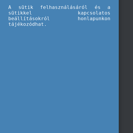
A sütik felhasználásáról és a
sütikkel kapcsolatos
beállításokról honlapunkon
tájékozódhat.