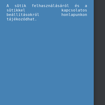
A sütik felhasználásáról és a
sütikkel kapcsolatos
beállításokról honlapunkon
tájékozódhat.