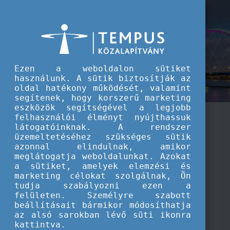
A Tempus közalapítvány kiemelt hírei
Ezen a weboldalon sütiket
használunk. A sütik biztosítják az
oldal hatékony működését, valamint
segítenek, hogy korszerű marketing
eszközök segítségével a legjobb
felhasználói élményt nyújthassuk
látogatóinknak. A rendszer
üzemeltetéséhez szükséges sütik
azonnal elindulnak, amikor
meglátogatja weboldalunkat. Azokat
a sütiket, amelyek elemzési és
marketing célokat szolgálnak, Ön
tudja szabályozni ezen a
felületen. Személyre szabott
beállításait bármikor módosíthatja
az alsó sarokban lévő süti ikonra
kattintva.