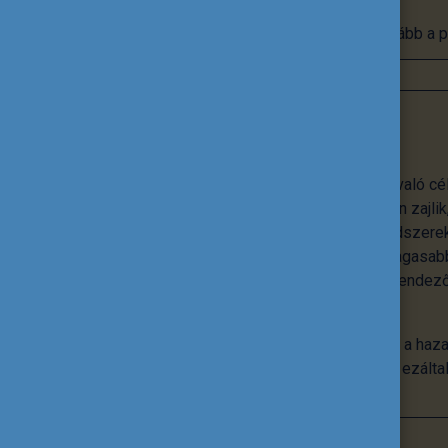
Tovább a p
Nemzetköziesítés
A nemzetköziesítés nem önmagáért való cé
nemzetköziesítés az intézményekben zajlik,
tananyagok, innovatív pedagógiai módszerek
különböző rangsorokon való minél magasabb
intézmény életének, hanem egyfajta rendezőe
tervezés kínál megbízható kereteket.
A Tempus Közalapítvány abban segíti a haza
szintre emeljék a nemzetköziesítést, ezált