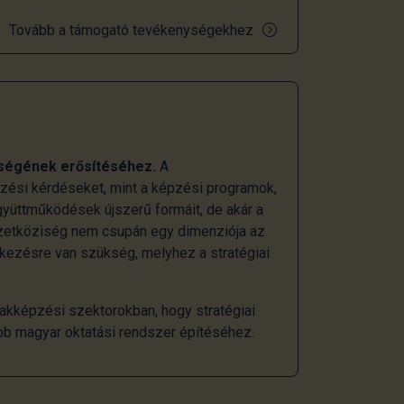
Tovább a támogató tevékenységekhez
ségének erősítéséhez.
A
ezési kérdéseket, mint a képzési programok,
gyüttműködések újszerű formáit, de akár a
mzetköziség nem csupán egy dimenziója az
tkezésre van szükség, melyhez a stratégiai
akképzési szektorokban, hogy stratégiai
bb magyar oktatási rendszer építéséhez.