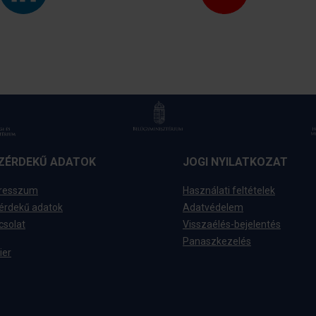
ZÉRDEKŰ ADATOK
JOGI NYILATKOZAT
resszum
Használati feltételek
érdekű adatok
Adatvédelem
csolat
Visszaélés-bejelentés
Panaszkezelés
ier