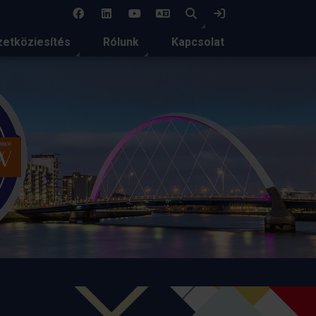
EN
Keresés
Bejelentkezés
etköziesítés
Rólunk
Kapcsolat
talatcsere és közös
 Ifjúságszakmai
idei rendezvényén
 immáron negyedik alkalommal valósult
 Széchenyi István Egyetemen.