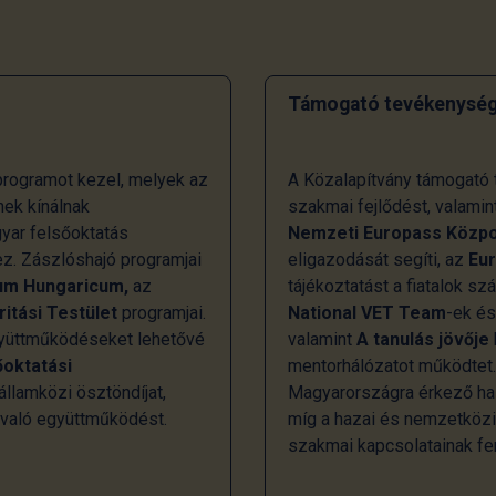
Támogató tevékenység
rogramot kezel, melyek az
A Közalapítvány támogató t
ek kínálnak
szakmai fejlődést, valamin
gyar felsőoktatás
Nemzeti Europass Közp
z. Zászlóshajó programjai
eligazodását segíti, az
Eu
um Hungaricum,
az
tájékoztatást a fiatalok s
ritási Testület
programjai.
National VET Team
-ek é
együttműködéseket lehetővé
valamint
A tanulás jövője
őoktatási
mentorhálózatot működtet
llamközi ösztöndíjat,
Magyarországra érkező hall
 való együttműködést.
míg a hazai és nemzetköz
szakmai kapcsolatainak fen