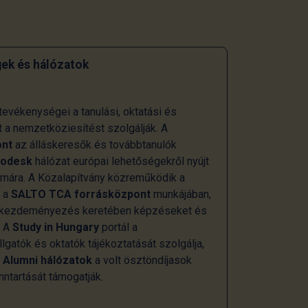
ek és hálózatok
evékenységei a tanulási, oktatási és
t a nemzetköziesítést szolgálják. A
ont
az álláskeresők és továbbtanulók
rodesk
hálózat európai lehetőségekről nyújt
zámára. A Közalapítvány közreműködik a
s a
SALTO TCA forrásközpont
munkájában,
kezdeményezés keretében képzéseket és
. A
Study in Hungary
portál a
gatók és oktatók tájékoztatását szolgálja,
i
Alumni hálózatok
a volt ösztöndíjasok
ntartását támogatják.