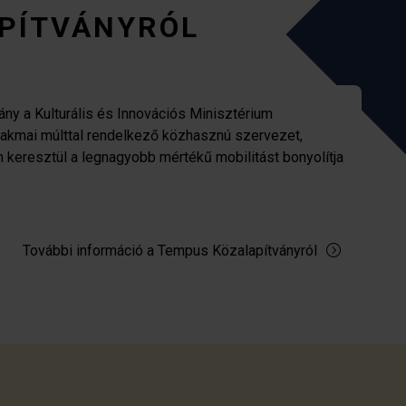
PÍTVÁNYRÓL
ny a Kulturális és Innovációs Minisztérium
zakmai múlttal rendelkező közhasznú szervezet,
n keresztül a legnagyobb mértékű mobilitást bonyolítja
További információ a Tempus Közalapítványról