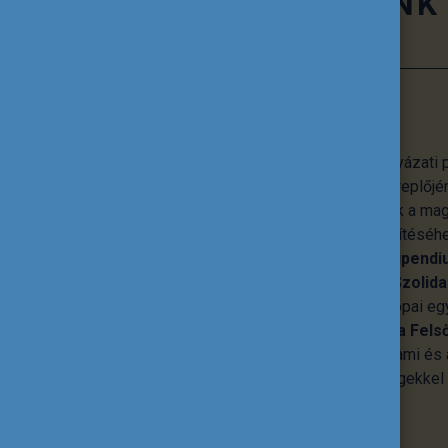
TEVÉKENYSÉGÜNK
Pályázati programok
A Tempus Közalapítvány számos pályázati p
oktatás és képzés minden hazai szereplőjén
lehetőségeket, emellett hozzájárulnak a ma
nemzetközi beágyazottságának erősítéséhe
a
Pannónia Ösztöndíjprogram
, a
Stipendi
Európai Unió
Erasmus+
és
Európai Szolida
Ezek mellett koordinálja a közép-európai 
tevő
CEEPUS
programot, a
Diaszpóra Fels
Ösztöndíjprogramot
és számos állami és á
valamint határon túli magyar közösségekkel