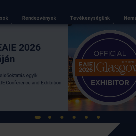
ások
Rendezvények
Tevékenységünk
Nemz
iemelt hírei
Szakmai tapasz
gondolkodás az
Nyári Egyetem 
Az országos szakmai találkozó
meg, ezúttal Győr városában, a