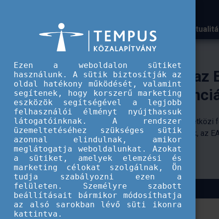
Aktualit
A Tempus közalapítvány k
Ezen a weboldalon sütiket
használunk. A sütik biztosítják az
oldal hatékony működését, valamint
segítenek, hogy korszerű marketing
eszközök segítségével a legjobb
felhasználói élményt nyújthassuk
látogatóinknak. A rendszer
üzemeltetéséhez szükséges sütik
azonnal elindulnak, amikor
meglátogatja weboldalunkat. Azokat
a sütiket, amelyek elemzési és
marketing célokat szolgálnak, Ön
tudja szabályozni ezen a
felületen. Személyre szabott
beállításait bármikor módosíthatja
az alsó sarokban lévő süti ikonra
kattintva.