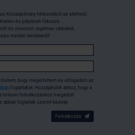
us Közalapítvány hírleveléből az elérhető
oktatási és pályázati fókuszú
ről és olvasson izgalmas cikkeket,
pzés minden területéről!
erősítem, hogy megértettem és elfogadom az
tóban
foglaltakat. Hozzájárulok ahhoz, hogy a
 hírlevél feliratkozáshoz megadott
abban foglaltak szerint kezelje.
Feliratkozás