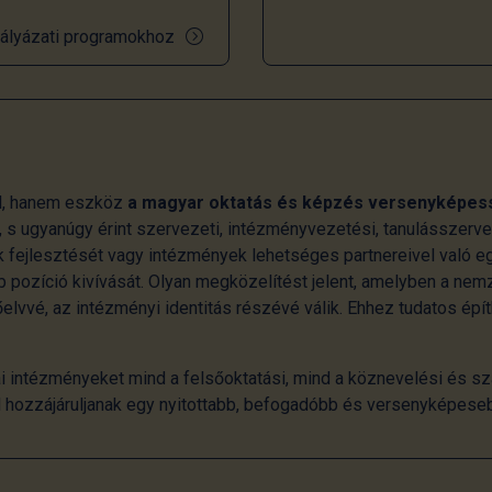
ályázati programokhoz
l, hanem eszköz
a magyar oktatás és képzés versenyképes
 s ugyanúgy érint szervezeti, intézményvezetési, tanulásszerv
 fejlesztését vagy intézmények lehetséges partnereivel való e
 pozíció kivívását. Olyan megközelítést jelent, amelyben a ne
lvvé, az intézményi identitás részévé válik. Ehhez tudatos épí
i intézményeket mind a felsőoktatási, mind a köznevelési és sz
al hozzájáruljanak egy nyitottabb, befogadóbb és versenyképese