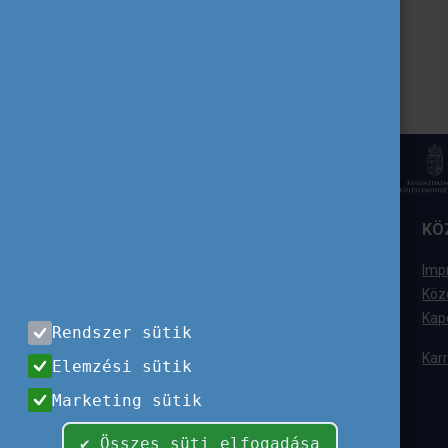
ELÉRHETŐSÉGÜNK
KÖ
Tempus Közalapítvány
Imp
1077 Budapest,
Köz
Kéthly Anna tér 1.
Kap
Rendszer sütik
+36 (1) 237-1300
Karr
Elemzési sütik
Ügyfélszolgálat
Marketing sütik
+36 (1) 237-1320
info@tpf.hu
✔ Összes süti elfogadása