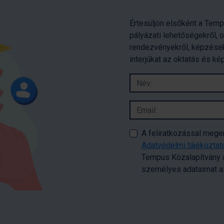
Értesüljön elsőként a Temp
pályázati lehetőségekről, 
rendezvényekről, képzések
interjúkat az oktatás és ké
A feliratkozással meg
Adatvédelmi tájékozta
Tempus Közalapítvány a
személyes adataimat az 