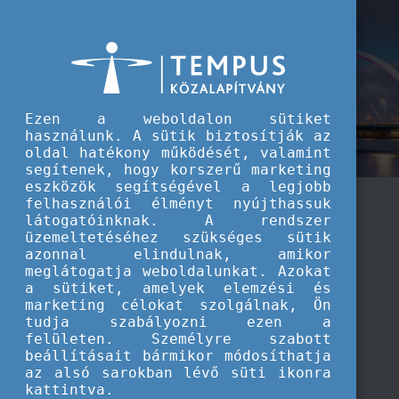
A Tempus közalapítvány kiemelt hírei
Ezen a weboldalon sütiket
használunk. A sütik biztosítják az
oldal hatékony működését, valamint
segítenek, hogy korszerű marketing
eszközök segítségével a legjobb
felhasználói élményt nyújthassuk
látogatóinknak. A rendszer
üzemeltetéséhez szükséges sütik
azonnal elindulnak, amikor
meglátogatja weboldalunkat. Azokat
a sütiket, amelyek elemzési és
marketing célokat szolgálnak, Ön
tudja szabályozni ezen a
felületen. Személyre szabott
beállításait bármikor módosíthatja
az alsó sarokban lévő süti ikonra
kattintva.