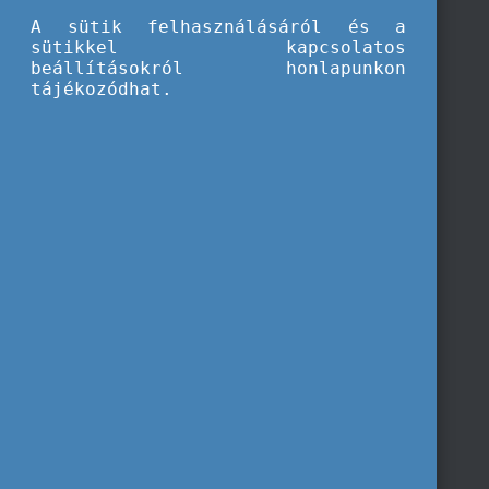
A sütik felhasználásáról és a
sütikkel kapcsolatos
beállításokról honlapunkon
tájékozódhat.