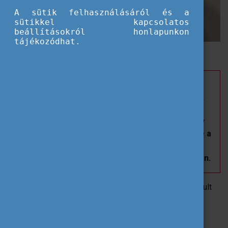
A sütik felhasználásáról és a
sütikkel kapcsolatos
beállításokról honlapunkon
tájékozódhat.
A külföldi hallgatók és oktatók mentális jólléte
Hogyan előzhető meg az oktatók kiégése és
milyen összefüggés van a nemzetközi hallgatók
mentális jólléte, egyetemi teljesítménye és
beilleszkedése között? A Tempus Közalapítvány
harmadik kompetenciafejlesztő műhelye ezekre a
kérdésekre keresett válaszokat, szakmai
előadások és interaktív csoportmunka keretében.
2025. október 21-én, immár harmadik alkalommal valósult
meg a Tempus Közalapítvány által szervezett „Oktatói
kompetenciafejlesztő műhely”, ezúttal a Felsőoktatási
Tanácsadás Egyesülettel (FETA) együttműködésben. A