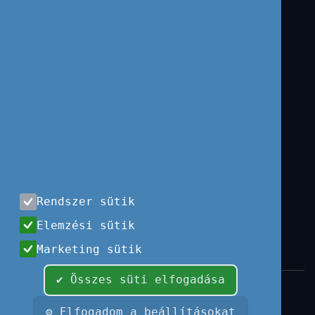
Használati feltételek
Adatvédelem
Visszaélés-bejelentés
Panaszkezelés
KÉPZŐKÖZPONT
Felnőttképzési
nyilvántartási szám:
B/2020/002298
Rendszer sütik
Engedélyszám:
Elemzési sütik
E/2020/000342
Marketing sütik
✔ Összes süti elfogadása
Minden jog fenntartva, 2026 © Tempus
Közalapítvány
⚙ Elfogadom a beállításokat