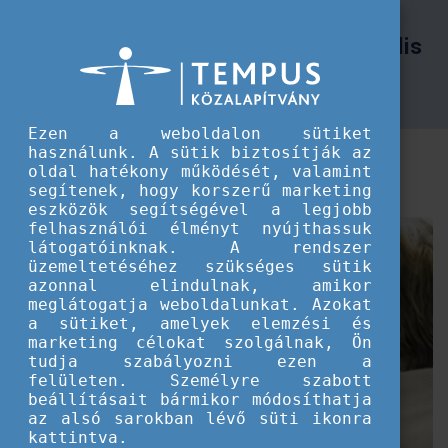
TKA
A külföldi hallgatók és oktatók mentális jólléte
A külföldi hallgatók és oktatók mentális
jólléte
Ezen a weboldalon sütiket
használunk. A sütik biztosítják az
Jóllétben tanítani, jóllétben tanulni: tapasztalatok a
oldal hatékony működését, valamint
harmadik Oktatói Kompetenciafejlesztő Műhelyről
segítenek, hogy korszerű marketing
eszközök segítségével a legjobb
felhasználói élményt nyújthassuk
látogatóinknak. A rendszer
üzemeltetéséhez szükséges sütik
azonnal elindulnak, amikor
meglátogatja weboldalunkat. Azokat
a sütiket, amelyek elemzési és
marketing célokat szolgálnak, Ön
tudja szabályozni ezen a
felületen. Személyre szabott
beállításait bármikor módosíthatja
az alsó sarokban lévő süti ikonra
kattintva.