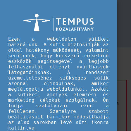
TKA
Módosított határidő a CEEPUS
Módosított határidő a CEEPUS mobilitási pályázatokkal Magyarországra érkez
mobilitási pályázatokkal
Magyarországra érkezőknek
Ezen a weboldalon sütiket
használunk. A sütik biztosítják az
oldal hatékony működését, valamint
Határidőmódosítás a Magyarországra irányuló
segítenek, hogy korszerű marketing
eszközök segítségével a legjobb
hallgatói, oktatói és munkatársi CEEPUS
felhasználói élményt nyújthassuk
mobilitásoknál.
látogatóinknak. A rendszer
üzemeltetéséhez szükséges sütik
azonnal elindulnak, amikor
A Magyarországra irányuló, hálózatokban vagy azon
meglátogatja weboldalunkat. Azokat
a sütiket, amelyek elemzési és
kívül (freemover formában ősszel csak ukrajnai
marketing célokat szolgálnak, Ön
hallgatóktól fogadunk pályázatokat!) megvalósítandó,
tudja szabályozni ezen a
rövidtávú hallgatói, oktatói és munkatársi
felületen. Személyre szabott
mobilitásokra
(az őszi félévre) a határidő
2026.
beállításait bármikor módosíthatja
az alsó sarokban lévő süti ikonra
augusztus 31-re módosult.
kattintva.