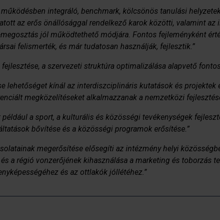
működésben integráló, benchmark, kölcsönös tanulási helyzeteke
atott az erős önállósággal rendelkező karok közötti, valamint az 
-megosztás jól működtethető módjára. Fontos fejleményként érté
sai felismerték, és már tudatosan használják, fejlesztik.”
ejlesztése, a szervezeti struktúra optimalizálása alapvető fonto
e lehetőséget kínál az interdiszciplináris kutatások és projektek
renciált megközelítéseket alkalmazzanak a nemzetközi fejlesztés
 például a sport, a kulturális és közösségi tevékenységek fejleszt
áltatások bővítése és a közösségi programok erősítése.”
solatainak megerősítése elősegíti az intézmény helyi közösségben
le és a régió vonzerőjének kihasználása a marketing és toborzás t
enyképességéhez és az ottlakók jóllétéhez.”