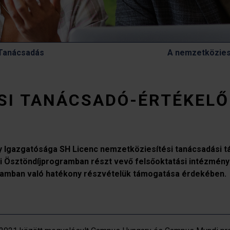
 Tanácsadás
A nemzetközies
SI TANÁCSADÓ-ÉRTÉKELŐ
y Igazgatósága SH Licenc nemzetköziesítési tanácsadási t
si Ösztöndíjprogramban részt vevő felsőoktatási intézmé
ramban való hatékony részvételük támogatása érdekében.