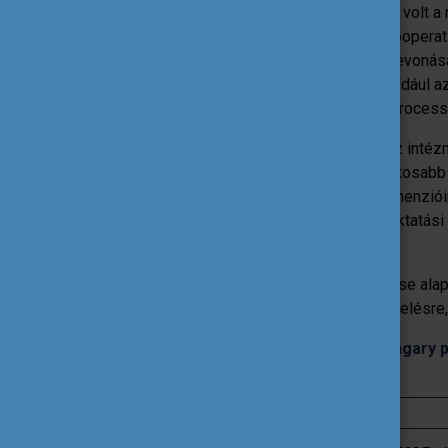
Magyarországon előzmények nélküli volt a n
szakértők (fő partner az Academic Cooperati
fenntartói-irányítói szint képviselői bevon
tapasztalatait is felhasználja, mint például a
(Internationalisation Quality Review Process
A tanácsadási eljárás fő célja, hogy az int
ezeknek a folyamatoknak a még tudatosabb ke
módszertana a nemzetköziesítés dimenzióinak
tanácsadás minden esetben a felsőoktatási 
szakértő végezte.
Az
önértékelés
, majd ennek elemzése ala
folyamat fázisait. A hangsúly az értékelésre
2013 és 2015 között a Campus Hungary p