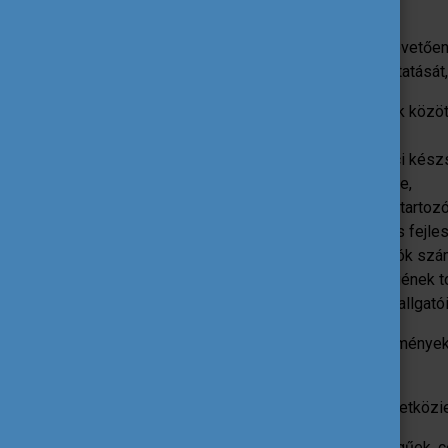
2023-tól az
EU projektek
lezárását követően
a nemzetköziesítési tanácsadás folytatásá
A hazai és nemzetközi hallgatók közötti
kiemelt támogatása,
Az ösztöndíjasok munkaerőpiaci kész
Az Alumni Hálózat megerősítése,
A STEM+ képzési területekhez tartoz
Együttműködések kialakítása és fejle
Önköltséges képzéseken tanulók szá
A magyar felsőoktatás minőségének to
erősítésével, ezek, valamint a hallgat
A tanácsadás a fentieken túl az intézménye
fejlesztését.
A tanácsadást felsőoktatási és nemzetközie
Az eljárások támogató-fejlesztő jellegűek, 