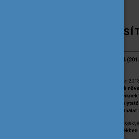
A NEMZETKÖZIESÍ
1. Campus Hungary TÁMOP-4.2.4 (201
A Tempus Közalapítvány részvételével 201
nemzetközi versenyképességének növelé
tájékozott, hazájuk és saját értékeikne
Magyarországon tanulmányokat folytató 
megfelelő idegennyelvű programkínálat f
Korábbi sikeres nemzetköziesítési projektj
folyamán felsőoktatási intézményekben 