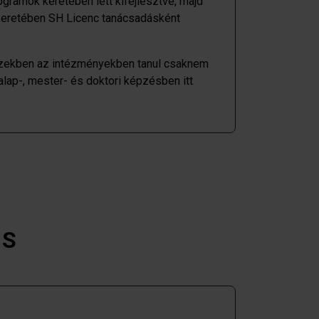
ogramok keretében lett kifejlesztve, majd
 keretében SH Licenc tanácsadásként
Ezekben az intézményekben tanul csaknem
lap-, mester- és doktori képzésben itt
ÁS