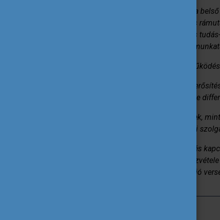
„Az Egyetemi Szövetség program így a belső 
növelő hatásúvá vált, és óhatatlanul is rámut
implementáció, feladat-koordináció és tudás
természetét az intézmény vezetői és munkatár
„Az emberi erőforrások és az együttműködés f
„Az intézetek közötti együttműködés erősítés
közötti különbségeket figyelembe véve diffe
„Az oktatás melletti hallgatói élmények, mint
elégedettségéhez. Javasolt a hallgatói szolg
„Az egyetem regionális aktivitásának és kapc
fejlesztési projektekben való aktív részvéte
helyi közösséggel hozzájárulhat a régió vers