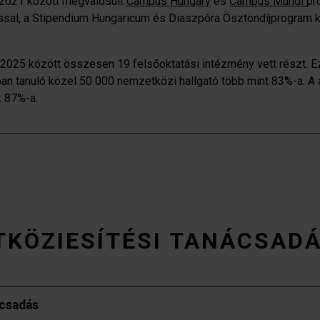
 2021 között megvalósult
Campus Hungary
és
Campus Mundi
pr
ással, a Stipendium Hungaricum és Diaszpóra Ösztöndíjprogram
2025 között összesen 19 felsőoktatási intézmény vett részt. 
an tanuló közel 50 000 nemzetközi hallgató több mint 83%-a. A a
 87%-a.
TKÖZIESÍTÉSI TANÁCSAD
ácsadás