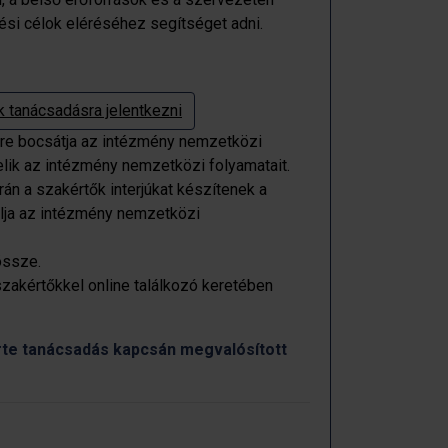
si célok eléréséhez segítséget adni.
k tanácsadásra jelentkezni
re bocsátja az intézmény nemzetközi
lik az intézmény nemzetközi folyamatait.
án a szakértők interjúkat készítenek a
célja az intézmény nemzetközi
össze.
szakértőkkel online találkozó keretében
érte tanácsadás kapcsán megvalósított