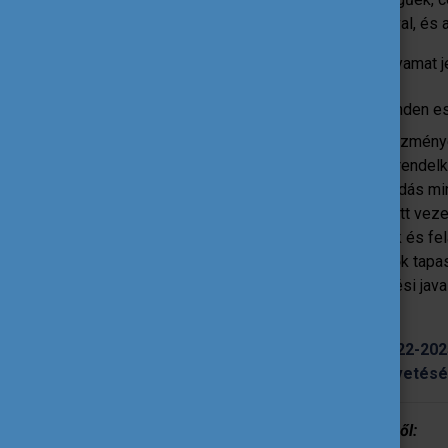
belüli együttműködések támogatásával, és 
A nemzetköziesítési tanácsadási folyamat je
Jelentkezés
: A tanácsadás minden e
Előkészítés:
A kiválasztott intézmén
tevékenységével kapcsolatos, rendelke
Helyszíni látogatás:
A tanácsadás mind
nemzetközi feladatokban érintett vezet
eredményeinek, lehetőségeinek és fela
Szakértői jelentés:
A szakértők tapasz
Online egyeztetés:
A fejlesztési jav
egyeztetni.
Az SH Licenc tanácsadásokban 2022-2025-
fejlesztések szakértői nyomonkövetésé
Néhány idézet a szakértői jelentésekből: