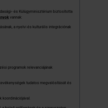
asági- és Külügyminisztérium biztosította
ányok
vannak:
ásának, a nyelvi és kulturális integrációnak
zési programok relevanciájának
i tevékenységek tudatos megvalósítását és
 koordinációjával.
l, a belső erőforrások és a szervezeten