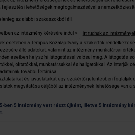
a fejlesztési lehetőségek megfogalmazásával a nemzetköziesíté
lenleg az alábbi szakaszokból áll:
setben az intézmény kérésére indul >
itt tudnak az intézménye
yek esetében a Tempus Közalapítvány a szakértők rendelkezésé
zésére álló adatokat, valamint az intézmény munkatársai értéke
en esetben helyszíni látogatással valósul meg. A látogatás sor
őkkel, oktatókkal, munkatársakkal és hallgatókkal. Az interjúk 
datainak további feltárása.
talataikat és javaslataikat egy szakértői jelentésben foglalják 
aslatok megvitatása céljából az intézménynek lehetősége van a 
ben 5 intézmény vett részt újként, illetve 5 intézmény k
t.