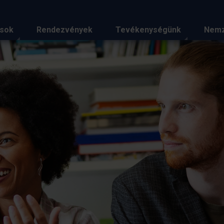
ások
Rendezvények
Tevékenységünk
Nemz