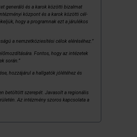
t generáló és a karok közötti bizalmat
intézményi központ és a karok közötti cél-
keljük, hogy a programnak ezt a járulékos
sságú a nemzetköziesítési célok eléréséhez.”
 előmozdítására. Fontos, hogy az intézetek
ek során.”
ése, hozzájárul a hallgatók jólétéhez és
 betöltött szerepét. Javasolt a regionális
erületén. Az intézmény szoros kapcsolata a