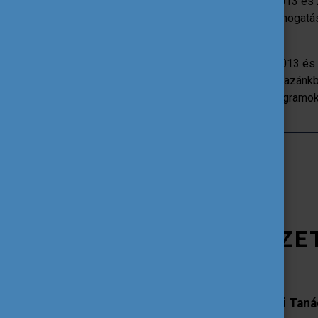
A nemzetköziesítési tanácsadás a 2013 és
ezek lezárulta után 2023-tól hazai támogat
folytatódott.
Nemzetköziesítési tanácsadásban 2013 és 
20 000 nemzetközi hallgatók, akik a hazánkb
valósul meg nemzetközi képzési programok
SH LICENC NEMZE
I. - SH Licenc Nemzetköziesítési Tan