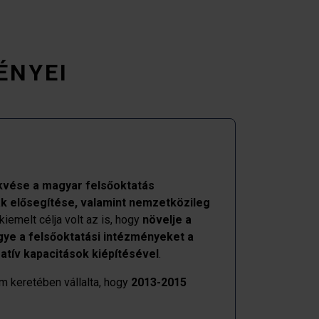
ÉNYEI
vése a magyar felsőoktatás
 elősegítése, valamint nemzetközileg
iemelt célja volt az is, hogy
növelje a
ye a felsőoktatási intézményeket a
atív kapacitások kiépítésével
.
m keretében vállalta, hogy
2013-2015