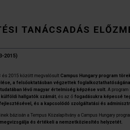
TÉSI TANÁCSADÁS ELŐZM
3-2015)
3 és 2015 között megvalósult
Campus Hungary program törek
se, a felsőoktatásban végzettek foglalkoztathatóságának
k tudatában lévő magyar értelmiség képzése
volt.
A program k
külföldi hallgatók számát
, és az ő
fogadásukra képessé teg
ejlesztésével, és a kapcsolódó szolgáltatási és adminisztr
einek bázisán a Tempus Közalapítvány a Campus Hungary progra
megvizsgálja és értékeli a nemzetköziesítés helyzetét.