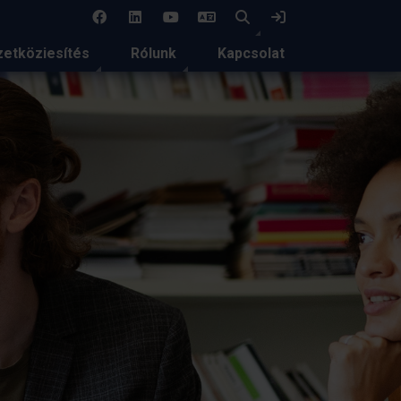
EN
Keresés
Bejelentkezés
etköziesítés
Rólunk
Kapcsolat