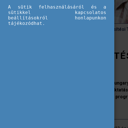
A sütik felhasználásáról és a
sütikkel kapcsolatos
beállításokról honlapunkon
tájékozódhat.
SH Licenc Nemzetköziesítési
NEMZETKÖZIESÍTÉ
A Tempus Közalapítvány Study in Hungar
Hungaricum és a Diaszpóra Felsőoktatá
komplex fejlesztése és az SH/DFP prog