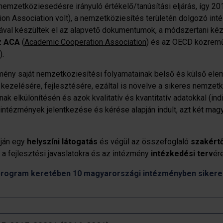
emzetköziesedésre irányuló értékelő/tanúsítási eljárás, így 20
on Association volt), a nemzetköziesítés területén dolgozó int
ásával készültek el az alapvető dokumentumok, a módszertani ké
z
ACA
(
Academic Cooperation Association
) és az OECD közrem
).
ézmény saját nemzetköziesítési folyamatainak belső és külső el
zelésére, fejlesztésére, ezáltal is növelve a sikeres nemzetkö
 elkülönítésén és azok kvalitatív és kvantitatív adatokkal (indi
intézmények jelentkezése és kérése alapján indult, azt két mag
pján egy
helyszíni látogatás
és végül az összefoglaló
szakértő
, a fejlesztési javaslatokra és az intézmény
intézkedési terv
ére
rogram keretében 10 magyarországi intézményben sikeresen