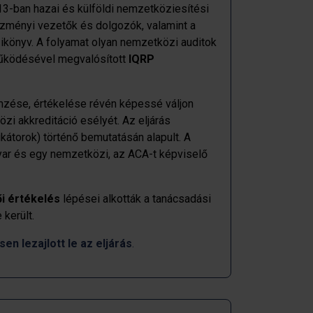
13-ban hazai és külföldi nemzetköziesítési
ézményi vezetők és dolgozók, valamint a
zikönyv. A folyamat olyan nemzetközi auditok
űködésével megvalósított
IQRP
emzése, értékelése révén képessé váljon
zi akkreditáció esélyét. Az eljárás
kátorok) történő bemutatásán alapult. A
yar és egy nemzetközi, az ACA-t képviselő
i értékelés
lépései alkották a tanácsadási
 került.
 lezajlott le az eljárás
.