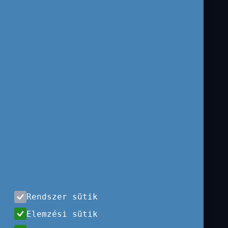
Karrier
JOGI NYILATKOZAT
Használati feltételek
Adatvédelem
Visszaélés-bejelentés
Panaszkezelés
KÉPZŐKÖZPONT
Felnőttképzési
nyilvántartási szám:
B/2020/002298
Rendszer sütik
Engedélyszám:
Elemzési sütik
E/2020/000342