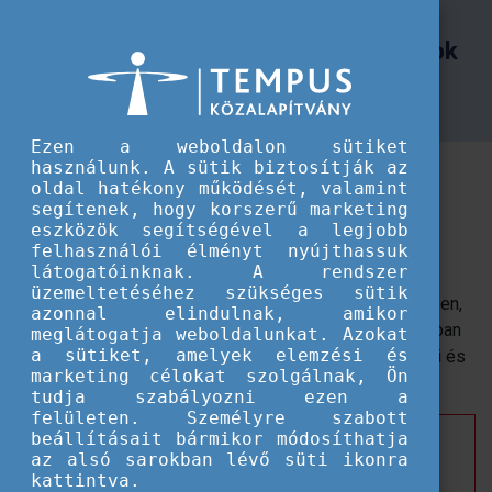
TKA
Pályázati felhívás szakértői feladatok ellátására
Pályázati felhívás szakértői feladatok
ellátására
Ezen a weboldalon sütiket
használunk. A sütik biztosítják az
A Tempus Közalapítvány szakértői adatbázisának
oldal hatékony működését, valamint
bővítésére hirdet felhívást, amelyre tapasztalt
segítenek, hogy korszerű marketing
szakemberek jelentkezését várja az oktatás és
eszközök segítségével a legjobb
képzés, ifjúság és sport területéről.
felhasználói élményt nyújthassuk
látogatóinknak. A rendszer
üzemeltetéséhez szükséges sütik
A felkért szakértők elsősorban pályázatok értékelésében,
azonnal elindulnak, amikor
monitoring tevékenységekben és beszámolók bírálatában
meglátogatja weboldalunkat. Azokat
a sütiket, amelyek elemzési és
vehetnek részt a Közalapítvány által kezelt nemzetközi és
marketing célokat szolgálnak, Ön
hazai programokban.
tudja szabályozni ezen a
felületen. Személyre szabott
beállításait bármikor módosíthatja
A pályázat feltétele az
angol nyelv
legalább
B2
-es
az alsó sarokban lévő süti ikonra
szintű ismerete, online munkavégzésre való
kattintva.