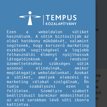
TKA
Stipendium Hungaricum Sport Ösztöndíjprogram
Stipendium Hungaricum Sport
Ösztöndíjprogram
A Stipendium Hungaricum Sport Ösztöndíjprogram
Ezen a weboldalon sütiket
célja a nemzetközi szinten elismert
használunk. A sütik biztosítják az
oldal hatékony működését, valamint
sportteljesítménnyel rendelkező, külföldi
segítenek, hogy korszerű marketing
állampolgárságú hallgatók támogatása, hogy
eszközök segítségével a legjobb
tanulmányaikat magyarországi felsőoktatási
felhasználói élményt nyújthassuk
intézményekben folytassák.
látogatóinknak. A rendszer
üzemeltetéséhez szükséges sütik
azonnal elindulnak, amikor
meglátogatja weboldalunkat. Azokat
A kimagasló eredményekkel rendelkező külföldi sportolók
a sütiket, amelyek elemzési és
emelik a magyarországi versenysport és egyetemi sport
marketing célokat szolgálnak, Ön
tudja szabályozni ezen a
presztízsét, példaképül szolgálnak a fiatal korosztálynak.
felületen. Személyre szabott
Ezen felül az Ösztöndíjprogram támogatja a sportolók civil
beállításait bármikor módosíthatja
életre történő felkészítését, továbbá erősíti az egyetemi
az alsó sarokban lévő süti ikonra
sport, mint kiemelt felsőoktatási ágazati cél
kattintva.