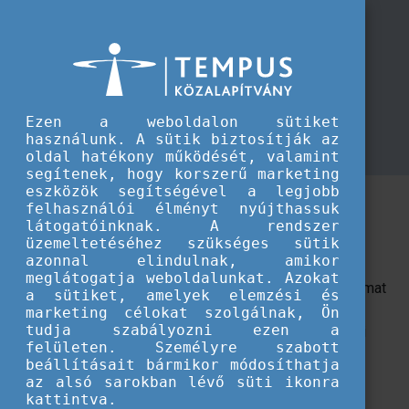
TKA
Tudj meg többet az Erasmus+ kis léptékű partnerségekről!
Tudj meg többet az Erasmus+ kis
léptékű partnerségekről!
Kezdés:
2023. augusztus 29., 14:00
Ezen a weboldalon sütiket
Befejezés:
2023. augusztus 29., 17:00
használunk. A sütik biztosítják az
oldal hatékony működését, valamint
segítenek, hogy korszerű marketing
eszközök segítségével a legjobb
Pályázati információs webinárium az Erasmus+
felhasználói élményt nyújthassuk
program kis léptékű partnerségek pályázati
látogatóinknak. A rendszer
üzemeltetéséhez szükséges sütik
lehetőségéről.
azonnal elindulnak, amikor
meglátogatja weboldalunkat. Azokat
A sikeres pályázás érdekében online információs alkalmat
a sütiket, amelyek elemzési és
szervezünk pályázóinknak a
kis léptékű partnerségek
marketing célokat szolgálnak, Ön
tudja szabályozni ezen a
(KA210) pályázattípussal kapcsolatban, a 2023-as őszi
felületen. Személyre szabott
pályázati körre vonatkozóan - a köznevelés, a felnőtt
beállításait bármikor módosíthatja
tanulás, a szakképzés és az ifjúság területén.
az alsó sarokban lévő süti ikonra
kattintva.