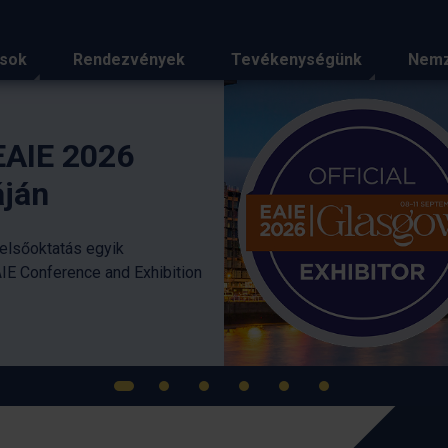
ások
Rendezvények
Tevékenységünk
Nemz
iemelt hírei
2026
s egyik
ce and Exhibition