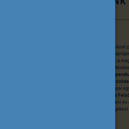
TEVÉKENYSÉGÜNK
Pályázati programok
A Tempus Közalapítvány számos pályázati p
oktatás és képzés minden hazai szereplőjén
lehetőségeket, emellett hozzájárulnak a ma
nemzetközi beágyazottságának erősítéséhe
a
Pannónia Ösztöndíjprogram
, a
Stipendi
Európai Unió
Erasmus+
és
Európai Szolida
Ezek mellett koordinálja a közép-európai 
tevő
CEEPUS
programot, a
Diaszpóra Fels
Ösztöndíjprogramot
és számos állami és á
valamint határon túli magyar közösségekkel