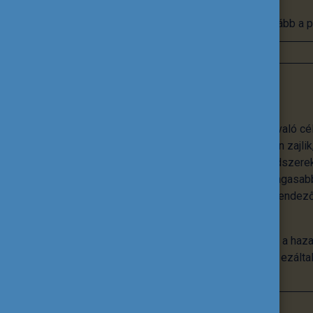
Tovább a p
Nemzetköziesítés
A nemzetköziesítés nem önmagáért való cé
nemzetköziesítés az intézményekben zajlik,
tananyagok, innovatív pedagógiai módszerek
különböző rangsorokon való minél magasabb
intézmény életének, hanem egyfajta rendezőe
tervezés kínál megbízható kereteket.
A Tempus Közalapítvány abban segíti a haza
szintre emeljék a nemzetköziesítést, ezált