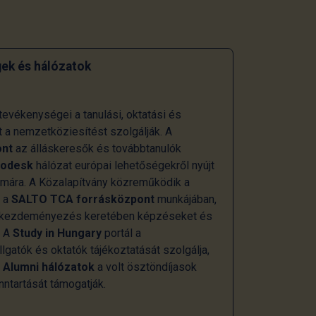
ek és hálózatok
evékenységei a tanulási, oktatási és
t a nemzetköziesítést szolgálják. A
ont
az álláskeresők és továbbtanulók
rodesk
hálózat európai lehetőségekről nyújt
zámára. A Közalapítvány közreműködik a
s a
SALTO TCA forrásközpont
munkájában,
kezdeményezés keretében képzéseket és
. A
Study in Hungary
portál a
gatók és oktatók tájékoztatását szolgálja,
i
Alumni hálózatok
a volt ösztöndíjasok
ntartását támogatják.