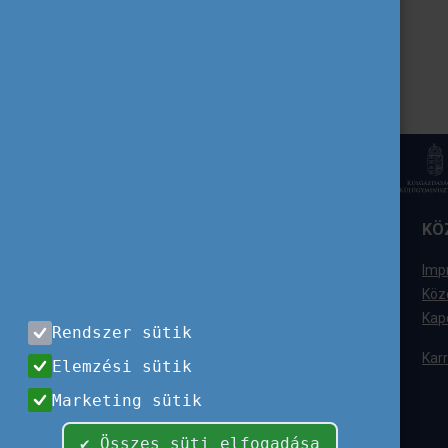
ELÉRHETŐSÉGÜNK
KÖ
Tempus Közalapítvány
Imp
1077 Budapest,
Köz
Kéthly Anna tér 1.
Kap
Rendszer sütik
+36 (1) 237-1300
Karr
Elemzési sütik
Ügyfélszolgálat
Marketing sütik
+36 (1) 237-1320
info@tpf.hu
✔ Összes süti elfogadása