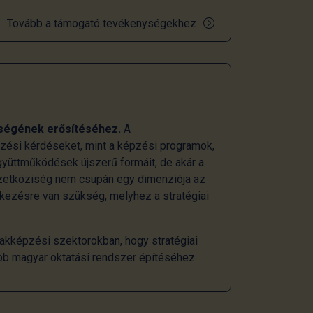
Tovább a támogató tevékenységekhez
ségének erősítéséhez.
A
ezési kérdéseket, mint a képzési programok,
gyüttműködések újszerű formáit, de akár a
mzetköziség nem csupán egy dimenziója az
tkezésre van szükség, melyhez a stratégiai
akképzési szektorokban, hogy stratégiai
bb magyar oktatási rendszer építéséhez.