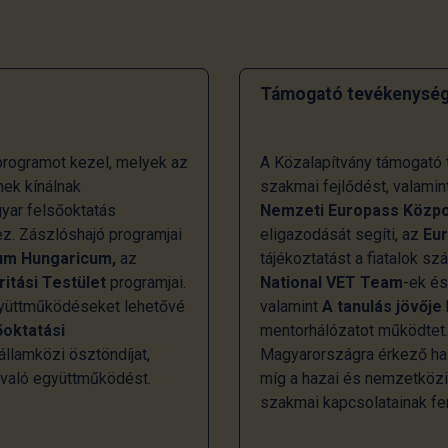
Támogató tevékenység
rogramot kezel, melyek az
A Közalapítvány támogató t
ek kínálnak
szakmai fejlődést, valamin
gyar felsőoktatás
Nemzeti Europass Közp
z. Zászlóshajó programjai
eligazodását segíti, az
Eu
um Hungaricum,
az
tájékoztatást a fiatalok s
ritási Testület
programjai.
National VET Team
-ek é
együttműködéseket lehetővé
valamint
A tanulás jövője
őoktatási
mentorhálózatot működtet
llamközi ösztöndíjat,
Magyarországra érkező hall
 való együttműködést.
míg a hazai és nemzetköz
szakmai kapcsolatainak fen