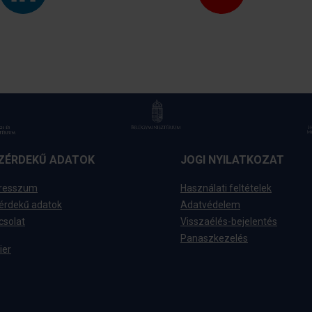
ZÉRDEKŰ ADATOK
JOGI NYILATKOZAT
resszum
Használati feltételek
érdekű adatok
Adatvédelem
csolat
Visszaélés-bejelentés
Panaszkezelés
ier