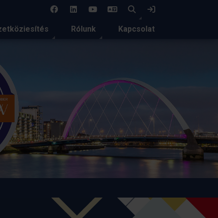
EN
Keresés
Bejelentkezés
etköziesítés
Rólunk
Kapcsolat