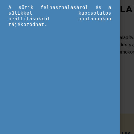
A TEMPUS KÖZALA
A sütik felhasználásáról és a
sütikkel kapcsolatos
beállításokról honlapunkon
tájékozódhat.
Az 1996-ban létrehozott Tempus Közalapítvá
felügyelete alatt működő, több évtizedes s
amely az általa kezelt pályázati programoko
le Magyarországon.