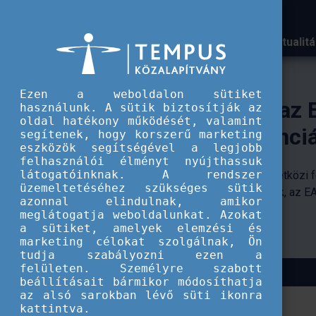
Aktualit
A Tempus közalapítvány k
Ezen a weboldalon sütiket
Magyar delegáció az EAIE 
használunk. A sütik biztosítják az
oldal hatékony működését, valamint
glasgow-i konferenciáján
segítenek, hogy korszerű marketing
eszközök segítségével a legjobb
felhasználói élményt nyújthassuk
látogatóinknak. A rendszer
2026-ban Glasgow ad otthont a nemzetközi felsőoktatá
üzemeltetéséhez szükséges sütik
legjelentősebb szakmai eseményének, az EAIE Conferen
azonnal elindulnak, amikor
rendezvénynek.
meglátogatja weboldalunkat. Azokat
a sütiket, amelyek elemzési és
marketing célokat szolgálnak, Ön
tudja szabályozni ezen a
felületen. Személyre szabott
beállításait bármikor módosíthatja
az alsó sarokban lévő süti ikonra
kattintva.