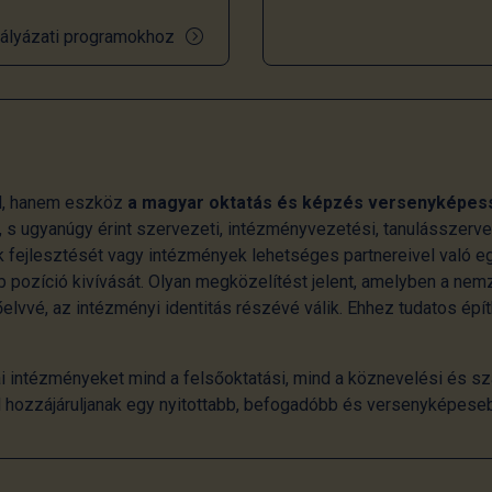
ályázati programokhoz
l, hanem eszköz
a magyar oktatás és képzés versenyképes
 s ugyanúgy érint szervezeti, intézményvezetési, tanulásszerv
 fejlesztését vagy intézmények lehetséges partnereivel való e
 pozíció kivívását. Olyan megközelítést jelent, amelyben a ne
lvvé, az intézményi identitás részévé válik. Ehhez tudatos épí
i intézményeket mind a felsőoktatási, mind a köznevelési és sz
al hozzájáruljanak egy nyitottabb, befogadóbb és versenyképese