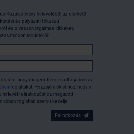
us Közalapítvány hírleveléből az elérhető
oktatási és pályázati fókuszú
ről és olvasson izgalmas cikkeket,
pzés minden területéről!
erősítem, hogy megértettem és elfogadom az
tóban
foglaltakat. Hozzájárulok ahhoz, hogy a
 hírlevél feliratkozáshoz megadott
abban foglaltak szerint kezelje.
Feliratkozás