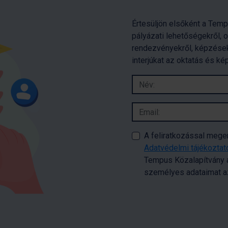
Értesüljön elsőként a Temp
pályázati lehetőségekről, 
rendezvényekről, képzések
interjúkat az oktatás és ké
A feliratkozással meg
Adatvédelmi tájékozta
Tempus Közalapítvány a
személyes adataimat az 