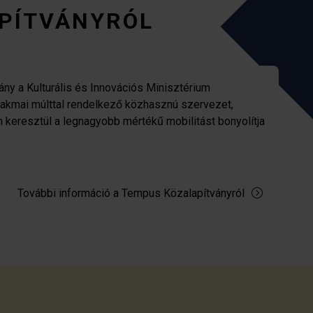
PÍTVÁNYRÓL
ny a Kulturális és Innovációs Minisztérium
zakmai múlttal rendelkező közhasznú szervezet,
n keresztül a legnagyobb mértékű mobilitást bonyolítja
További információ a Tempus Közalapítványról