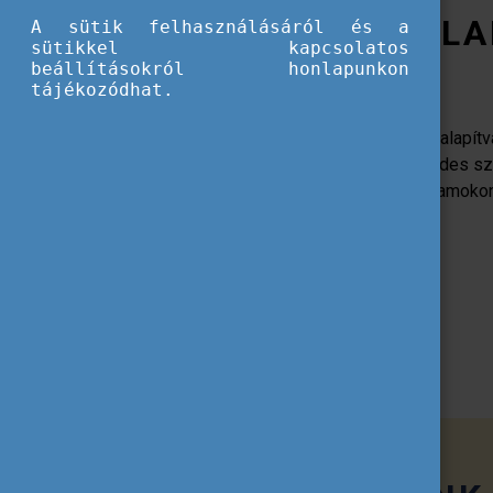
A TEMPUS KÖZALA
A sütik felhasználásáról és a
sütikkel kapcsolatos
beállításokról honlapunkon
tájékozódhat.
Az 1996-ban létrehozott Tempus Közalapítvá
felügyelete alatt működő, több évtizedes s
amely az általa kezelt pályázati programoko
le Magyarországon.