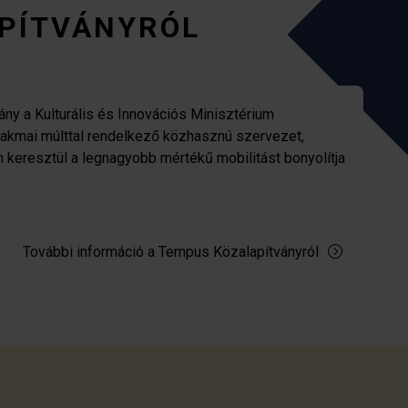
PÍTVÁNYRÓL
ny a Kulturális és Innovációs Minisztérium
zakmai múlttal rendelkező közhasznú szervezet,
n keresztül a legnagyobb mértékű mobilitást bonyolítja
További információ a Tempus Közalapítványról