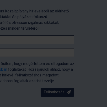
us Közalapítvány hírleveléből az elérhető
oktatási és pályázati fókuszú
ről és olvasson izgalmas cikkeket,
pzés minden területéről!
erősítem, hogy megértettem és elfogadom az
tóban
foglaltakat. Hozzájárulok ahhoz, hogy a
 hírlevél feliratkozáshoz megadott
abban foglaltak szerint kezelje.
Feliratkozás