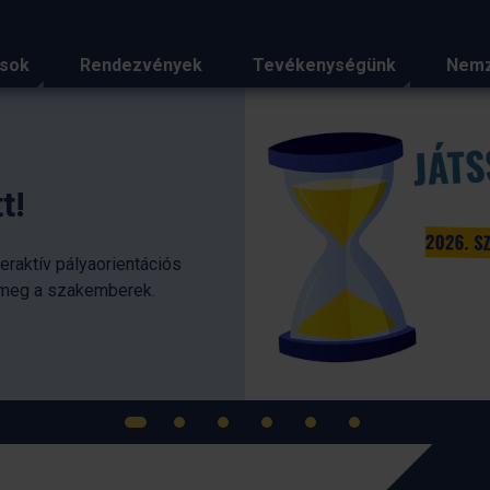
ások
Rendezvények
Tevékenységünk
Nemz
iemelt hírei