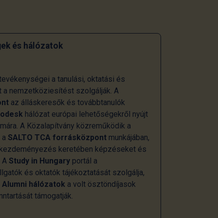
ek és hálózatok
evékenységei a tanulási, oktatási és
t a nemzetköziesítést szolgálják. A
ont
az álláskeresők és továbbtanulók
rodesk
hálózat európai lehetőségekről nyújt
zámára. A Közalapítvány közreműködik a
s a
SALTO TCA forrásközpont
munkájában,
kezdeményezés keretében képzéseket és
. A
Study in Hungary
portál a
gatók és oktatók tájékoztatását szolgálja,
i
Alumni hálózatok
a volt ösztöndíjasok
ntartását támogatják.