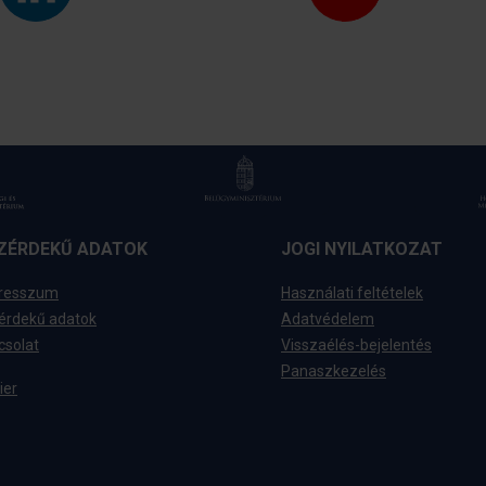
ZÉRDEKŰ ADATOK
JOGI NYILATKOZAT
resszum
Használati feltételek
érdekű adatok
Adatvédelem
csolat
Visszaélés-bejelentés
Panaszkezelés
ier