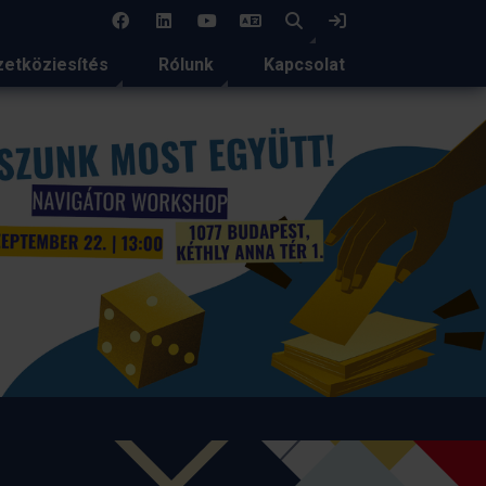
EN
Keresés
Bejelentkezés
etköziesítés
Rólunk
Kapcsolat
Magyar delegáció az EA
glasgow-i konferenciájá
2026-ban Glasgow ad otthont a nemzetközi felső
legjelentősebb szakmai eseményének, az EAIE Co
rendezvénynek.