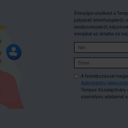
Értesüljön elsőként a Temp
pályázati lehetőségekről, 
rendezvényekről, képzések
interjúkat az oktatás és ké
A feliratkozással meg
Adatvédelmi tájékozta
Tempus Közalapítvány a
személyes adataimat az 