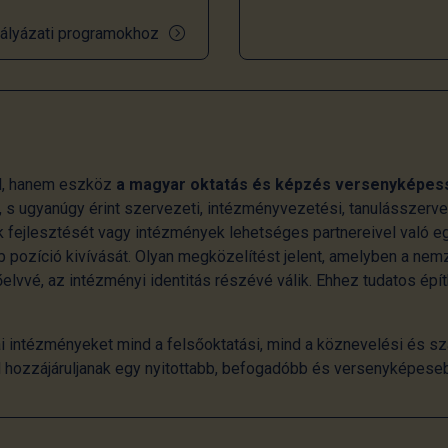
ályázati programokhoz
l, hanem eszköz
a magyar oktatás és képzés versenyképes
 s ugyanúgy érint szervezeti, intézményvezetési, tanulásszerv
 fejlesztését vagy intézmények lehetséges partnereivel való e
 pozíció kivívását. Olyan megközelítést jelent, amelyben a ne
lvvé, az intézményi identitás részévé válik. Ehhez tudatos épí
i intézményeket mind a felsőoktatási, mind a köznevelési és sz
al hozzájáruljanak egy nyitottabb, befogadóbb és versenyképese