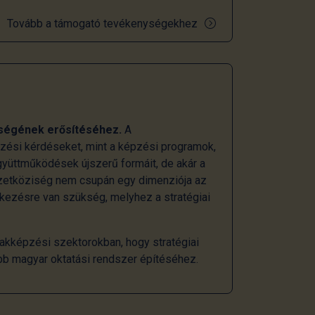
Tovább a támogató tevékenységekhez
ségének erősítéséhez.
A
ezési kérdéseket, mint a képzési programok,
gyüttműködések újszerű formáit, de akár a
mzetköziség nem csupán egy dimenziója az
tkezésre van szükség, melyhez a stratégiai
akképzési szektorokban, hogy stratégiai
bb magyar oktatási rendszer építéséhez.