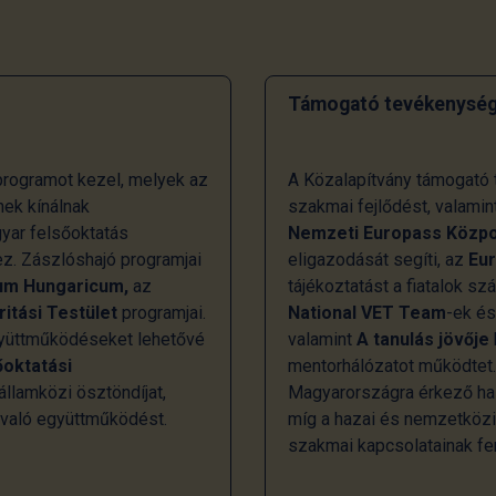
Támogató tevékenység
rogramot kezel, melyek az
A Közalapítvány támogató t
ek kínálnak
szakmai fejlődést, valamin
gyar felsőoktatás
Nemzeti Europass Közp
z. Zászlóshajó programjai
eligazodását segíti, az
Eu
um Hungaricum,
az
tájékoztatást a fiatalok s
ritási Testület
programjai.
National VET Team
-ek é
együttműködéseket lehetővé
valamint
A tanulás jövője
őoktatási
mentorhálózatot működtet
llamközi ösztöndíjat,
Magyarországra érkező hall
 való együttműködést.
míg a hazai és nemzetköz
szakmai kapcsolatainak fen