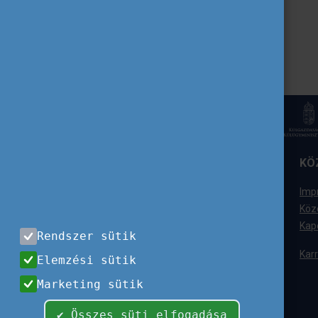
ELÉRHETŐSÉGÜNK
KÖ
Tempus Közalapítvány
Imp
1077 Budapest,
Köz
Kéthly Anna tér 1.
Kap
Rendszer sütik
+36 (1) 237-1300
Karr
Elemzési sütik
Ügyfélszolgálat
Marketing sütik
+36 (1) 237-1320
info@tpf.hu
✔ Összes süti elfogadása