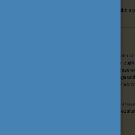
Tovább a p
Nemzetköziesítés
A nemzetköziesítés nem önmagáért való cé
nemzetköziesítés az intézményekben zajlik,
tananyagok, innovatív pedagógiai módszerek
különböző rangsorokon való minél magasabb
intézmény életének, hanem egyfajta rendezőe
tervezés kínál megbízható kereteket.
A Tempus Közalapítvány abban segíti a haza
szintre emeljék a nemzetköziesítést, ezált