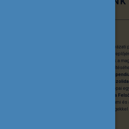
TEVÉKENYSÉGÜNK
Pályázati programok
A Tempus Közalapítvány számos pályázati p
oktatás és képzés minden hazai szereplőjén
lehetőségeket, emellett hozzájárulnak a ma
nemzetközi beágyazottságának erősítéséhe
a
Pannónia Ösztöndíjprogram
, a
Stipendi
Európai Unió
Erasmus+
és
Európai Szolida
Ezek mellett koordinálja a közép-európai 
tevő
CEEPUS
programot, a
Diaszpóra Fels
Ösztöndíjprogramot
és számos állami és á
valamint határon túli magyar közösségekkel