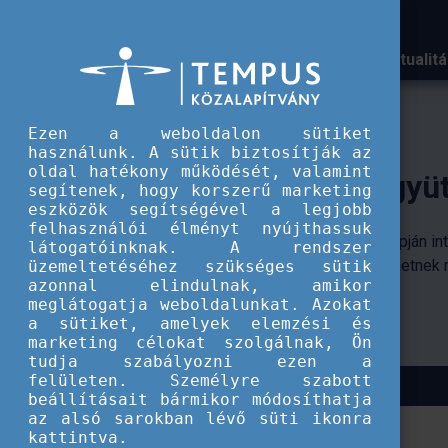
Aktualit
A Tempus közalapítvány k
Ezen a weboldalon sütiket
használunk. A sütik biztosítják az
oldal hatékony működését, valamint
segítenek, hogy korszerű marketing
eszközök segítségével a legjobb
felhasználói élményt nyújthassuk
ív pályaorientációs
látogatóinknak. A rendszer
 a szakemberek.
üzemeltetéséhez szükséges sütik
azonnal elindulnak, amikor
meglátogatja weboldalunkat. Azokat
a sütiket, amelyek elemzési és
marketing célokat szolgálnak, Ön
tudja szabályozni ezen a
felületen. Személyre szabott
beállításait bármikor módosíthatja
az alsó sarokban lévő süti ikonra
kattintva.