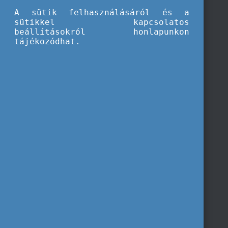
A sütik felhasználásáról és a
sütikkel kapcsolatos
beállításokról honlapunkon
tájékozódhat.