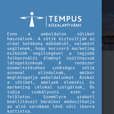
A Tempus közalapítvány kiemelt hírei
Ezen a weboldalon sütiket
használunk. A sütik biztosítják az
oldal hatékony működését, valamint
segítenek, hogy korszerű marketing
eszközök segítségével a legjobb
felhasználói élményt nyújthassuk
látogatóinknak. A rendszer
üzemeltetéséhez szükséges sütik
azonnal elindulnak, amikor
meglátogatja weboldalunkat. Azokat
a sütiket, amelyek elemzési és
marketing célokat szolgálnak, Ön
tudja szabályozni ezen a
felületen. Személyre szabott
beállításait bármikor módosíthatja
az alsó sarokban lévő süti ikonra
kattintva.