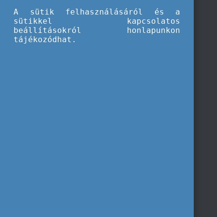
A sütik felhasználásáról és a
sütikkel kapcsolatos
beállításokról honlapunkon
tájékozódhat.