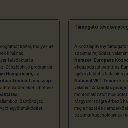
Támogató tevékenység
rogramot kezel, melyek az
A Közalapítvány támogató t
ek kínálnak
szakmai fejlődést, valamin
gyar felsőoktatás
Nemzeti Europass Közp
z. Zászlóshajó programjai
eligazodását segíti, az
Eu
um Hungaricum,
az
tájékoztatást a fiatalok s
ritási Testület
programjai.
National VET Team
-ek é
együttműködéseket lehetővé
valamint
A tanulás jövője
őoktatási
mentorhálózatot működtet
llamközi ösztöndíjat,
Magyarországra érkező hall
 való együttműködést.
míg a hazai és nemzetköz
szakmai kapcsolatainak fen