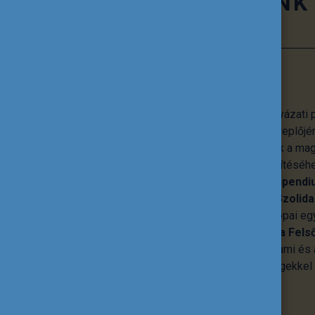
TEVÉKENYSÉGÜNK
Pályázati programok
A Tempus Közalapítvány számos pályázati p
oktatás és képzés minden hazai szereplőjén
lehetőségeket, emellett hozzájárulnak a ma
nemzetközi beágyazottságának erősítéséhe
a
Pannónia Ösztöndíjprogram
, a
Stipendi
Európai Unió
Erasmus+
és
Európai Szolida
Ezek mellett koordinálja a közép-európai 
tevő
CEEPUS
programot, a
Diaszpóra Fels
Ösztöndíjprogramot
és számos állami és á
valamint határon túli magyar közösségekkel