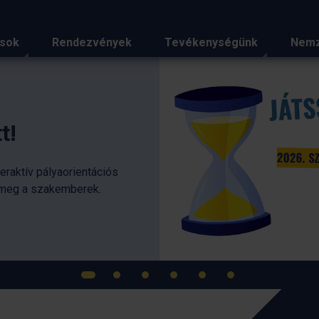
ások
Rendezvények
Tevékenységünk
Nemz
iemelt hírei
Magya
glasgo
2026-ban Gla
legjelentőse
rendezvényn