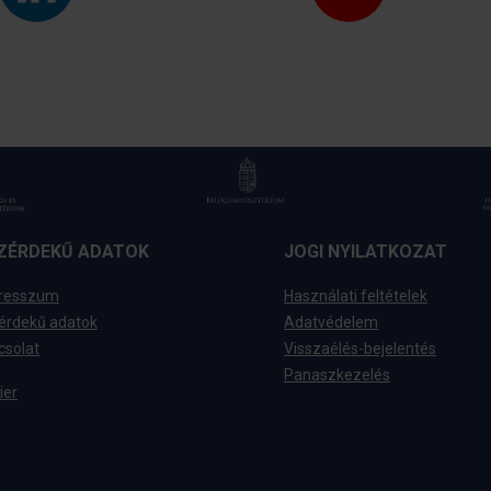
ZÉRDEKŰ ADATOK
JOGI NYILATKOZAT
resszum
Használati feltételek
érdekű adatok
Adatvédelem
csolat
Visszaélés-bejelentés
Panaszkezelés
ier