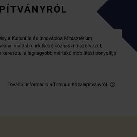
PÍTVÁNYRÓL
ny a Kulturális és Innovációs Minisztérium
zakmai múlttal rendelkező közhasznú szervezet,
n keresztül a legnagyobb mértékű mobilitást bonyolítja
További információ a Tempus Közalapítványról