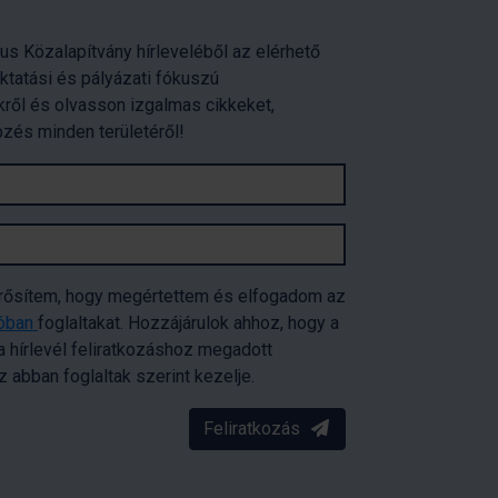
us Közalapítvány hírleveléből az elérhető
oktatási és pályázati fókuszú
ről és olvasson izgalmas cikkeket,
pzés minden területéről!
erősítem, hogy megértettem és elfogadom az
tóban
foglaltakat. Hozzájárulok ahhoz, hogy a
 hírlevél feliratkozáshoz megadott
abban foglaltak szerint kezelje.
Feliratkozás