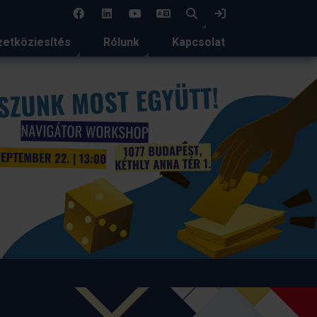
EN
Keresés
Bejelentkezés
etköziesítés
Rólunk
Kapcsolat
r delegáció az EAIE 2026
w-i konferenciáján
sgow ad otthont a nemzetközi felsőoktatás egyik
bb szakmai eseményének, az EAIE Conference and Exhibition
ek.