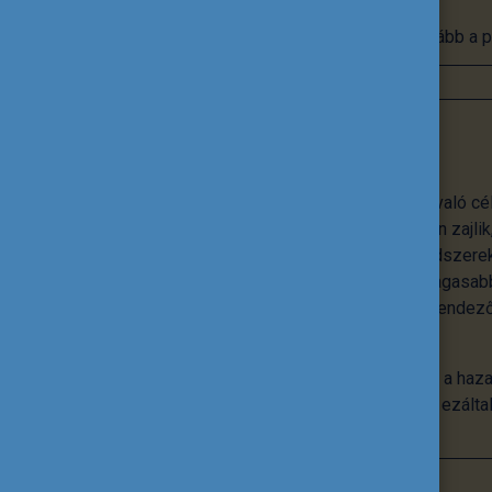
Tovább a p
Nemzetköziesítés
A nemzetköziesítés nem önmagáért való cé
nemzetköziesítés az intézményekben zajlik,
tananyagok, innovatív pedagógiai módszerek
különböző rangsorokon való minél magasabb
intézmény életének, hanem egyfajta rendezőe
tervezés kínál megbízható kereteket.
A Tempus Közalapítvány abban segíti a haza
szintre emeljék a nemzetköziesítést, ezált