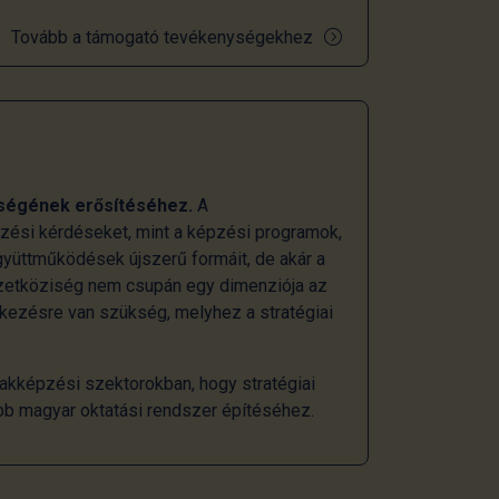
Tovább a támogató tevékenységekhez
ségének erősítéséhez.
A
ezési kérdéseket, mint a képzési programok,
gyüttműködések újszerű formáit, de akár a
mzetköziség nem csupán egy dimenziója az
tkezésre van szükség, melyhez a stratégiai
akképzési szektorokban, hogy stratégiai
bb magyar oktatási rendszer építéséhez.