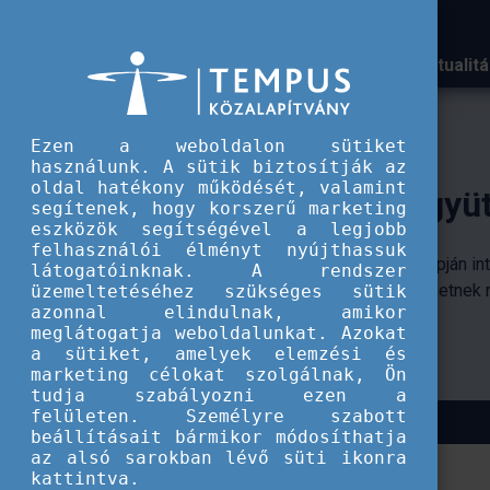
Aktualit
A Tempus közalapítvány k
Ezen a weboldalon sütiket
használunk. A sütik biztosítják az
oldal hatékony működését, valamint
segítenek, hogy korszerű marketing
eszközök segítségével a legjobb
felhasználói élményt nyújthassuk
látogatóinknak. A rendszer
üzemeltetéséhez szükséges sütik
azonnal elindulnak, amikor
meglátogatja weboldalunkat. Azokat
a sütiket, amelyek elemzési és
marketing célokat szolgálnak, Ön
tudja szabályozni ezen a
felületen. Személyre szabott
beállításait bármikor módosíthatja
az alsó sarokban lévő süti ikonra
kattintva.