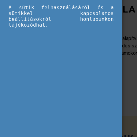
A TEMPUS KÖZALA
A sütik felhasználásáról és a
sütikkel kapcsolatos
beállításokról honlapunkon
tájékozódhat.
Az 1996-ban létrehozott Tempus Közalapítvá
felügyelete alatt működő, több évtizedes s
amely az általa kezelt pályázati programoko
le Magyarországon.