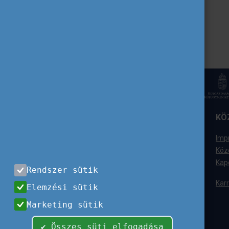
ELÉRHETŐSÉGÜNK
KÖ
Tempus Közalapítvány
Imp
1077 Budapest,
Köz
Kéthly Anna tér 1.
Kap
Rendszer sütik
+36 (1) 237-1300
Karr
Elemzési sütik
Ügyfélszolgálat
Marketing sütik
+36 (1) 237-1320
info@tpf.hu
✔ Összes süti elfogadása