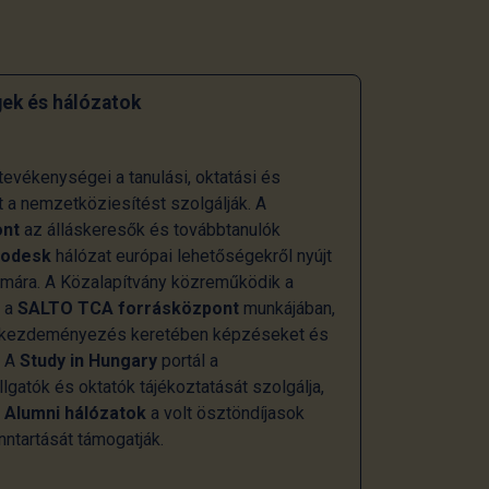
ek és hálózatok
evékenységei a tanulási, oktatási és
t a nemzetköziesítést szolgálják. A
ont
az álláskeresők és továbbtanulók
rodesk
hálózat európai lehetőségekről nyújt
zámára. A Közalapítvány közreműködik a
s a
SALTO TCA forrásközpont
munkájában,
kezdeményezés keretében képzéseket és
. A
Study in Hungary
portál a
gatók és oktatók tájékoztatását szolgálja,
i
Alumni hálózatok
a volt ösztöndíjasok
ntartását támogatják.