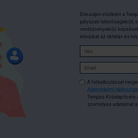
Értesüljön elsőként a Temp
pályázati lehetőségekről, 
rendezvényekről, képzések
interjúkat az oktatás és ké
A feliratkozással meg
Adatvédelmi tájékozta
Tempus Közalapítvány a
személyes adataimat az 