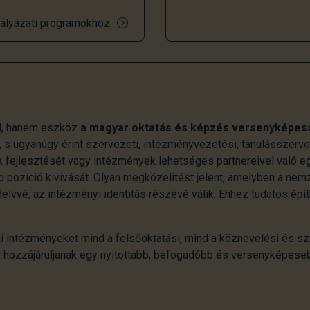
ályázati programokhoz
l, hanem eszköz
a magyar oktatás és képzés versenyképes
 s ugyanúgy érint szervezeti, intézményvezetési, tanulásszerv
 fejlesztését vagy intézmények lehetséges partnereivel való e
 pozíció kivívását. Olyan megközelítést jelent, amelyben a ne
lvvé, az intézményi identitás részévé válik. Ehhez tudatos épí
i intézményeket mind a felsőoktatási, mind a köznevelési és sz
al hozzájáruljanak egy nyitottabb, befogadóbb és versenyképese