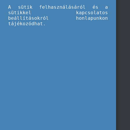
A sütik felhasználásáról és a
sütikkel kapcsolatos
beállításokról honlapunkon
tájékozódhat.