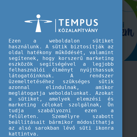
A Tempus közalapítvány kiemelt hírei
Ezen a weboldalon sütiket
használunk. A sütik biztosítják az
oldal hatékony működését, valamint
segítenek, hogy korszerű marketing
eszközök segítségével a legjobb
felhasználói élményt nyújthassuk
látogatóinknak. A rendszer
üzemeltetéséhez szükséges sütik
azonnal elindulnak, amikor
meglátogatja weboldalunkat. Azokat
a sütiket, amelyek elemzési és
marketing célokat szolgálnak, Ön
tudja szabályozni ezen a
felületen. Személyre szabott
beállításait bármikor módosíthatja
az alsó sarokban lévő süti ikonra
kattintva.