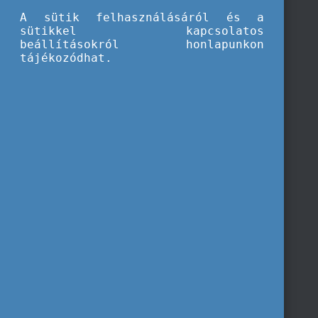
A sütik felhasználásáról és a
sütikkel kapcsolatos
beállításokról honlapunkon
tájékozódhat.