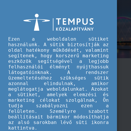
A Tempus közalapítvány kiemelt hírei
Ezen a weboldalon sütiket
használunk. A sütik biztosítják az
oldal hatékony működését, valamint
segítenek, hogy korszerű marketing
eszközök segítségével a legjobb
felhasználói élményt nyújthassuk
látogatóinknak. A rendszer
üzemeltetéséhez szükséges sütik
azonnal elindulnak, amikor
meglátogatja weboldalunkat. Azokat
a sütiket, amelyek elemzési és
marketing célokat szolgálnak, Ön
tudja szabályozni ezen a
felületen. Személyre szabott
beállításait bármikor módosíthatja
az alsó sarokban lévő süti ikonra
kattintva.