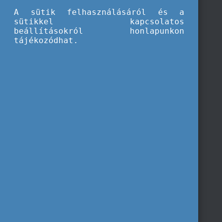
A sütik felhasználásáról és a
sütikkel kapcsolatos
beállításokról honlapunkon
tájékozódhat.