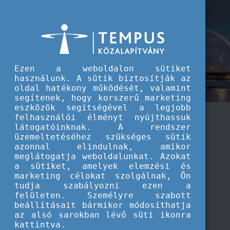
A Tempus közalapítvány kiemelt hírei
Ezen a weboldalon sütiket
használunk. A sütik biztosítják az
oldal hatékony működését, valamint
segítenek, hogy korszerű marketing
eszközök segítségével a legjobb
felhasználói élményt nyújthassuk
látogatóinknak. A rendszer
üzemeltetéséhez szükséges sütik
azonnal elindulnak, amikor
meglátogatja weboldalunkat. Azokat
a sütiket, amelyek elemzési és
marketing célokat szolgálnak, Ön
tudja szabályozni ezen a
felületen. Személyre szabott
beállításait bármikor módosíthatja
az alsó sarokban lévő süti ikonra
kattintva.