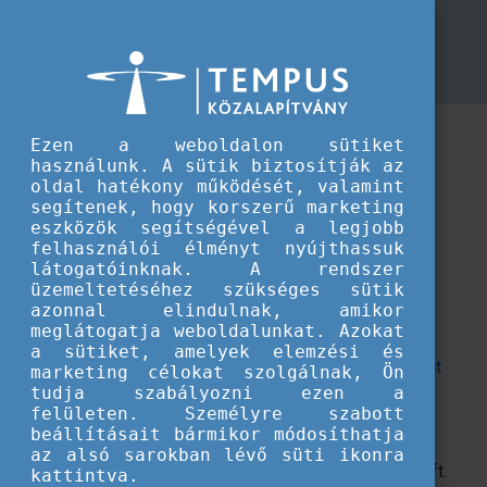
TKA
Szervezeti, személyzeti adatok
Szervezeti, személyzeti adatok
Ezen a weboldalon sütiket
I. Elérhetőségi adatok
használunk. A sütik biztosítják az
oldal hatékony működését, valamint
segítenek, hogy korszerű marketing
Hivatalos név:
Tempus Közalapítvány
eszközök segítségével a legjobb
Székhely:
1077 Budapest, Kéthly Anna tér 1.
felhasználói élményt nyújthassuk
Postacím:
1438 Budapest, 70 Postafiók 508.
látogatóinknak. A rendszer
Telefonszám:
06-1-237-1300
üzemeltetéséhez szükséges sütik
azonnal elindulnak, amikor
Központi elektronikus levélcím:
info@tpf.hu
meglátogatja weboldalunkat. Azokat
A honlap URL-je:
https://tka.hu
a sütiket, amelyek elemzési és
Ügyfélszolgálat elérhetősége:
tka.hu/kapcsolat
marketing célokat szolgálnak, Ön
Ügyfélkapcsolati vezet
ő:
tudja szabályozni ezen a
felületen. Személyre szabott
Adószám:
18154180-2-42
beállításait bármikor módosíthatja
Adatvédelem:
az alsó sarokban lévő süti ikonra
Adatvédelmi tisztviselő:
UNI HILL Consulting Kft.
kattintva.